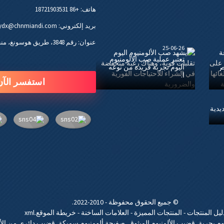
هاتف:
+86 18721903531
بريد إلكتروني:
ydx@chnmiandi.com
عنوان:
رقم 3848، طريق هوسونغ، منطقة سونغجيانغ، شنغهاي 201619، الصين
25-06-26
تعتبر عملية صب الألومنيوم
 ص
اليوم تجربة فريدة من نوعه
ا.
استفسر الآن
© جميع الحقوق محفوظة - 2010-2022.
ليل المنتجات
-
المنتجات المميزة
-
العلامات الساخنة
-
خريطة الموقع.xml
وم بحرية
,
قضيب الألمنيوم المبثوق
,
صفيحة ألومنيوم سميكة
,
قضيب دائري من الأل