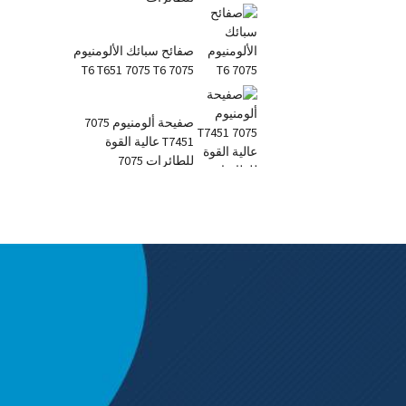
صفائح سبائك الألومنيوم
7075 T6 T651 7075 T6
صفيحة ألومنيوم 7075
T7451 عالية القوة
للطائرات 7075