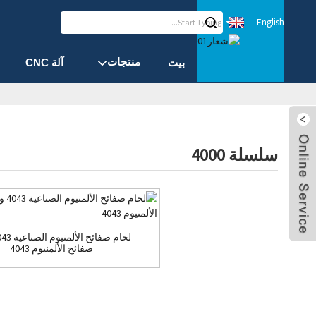
English
منتجات
بيت
آلة CNC
سلسلة 4000
إرسال بريد
واتساب
إلكتروني
علامة
صفائح الألمنيوم 4043