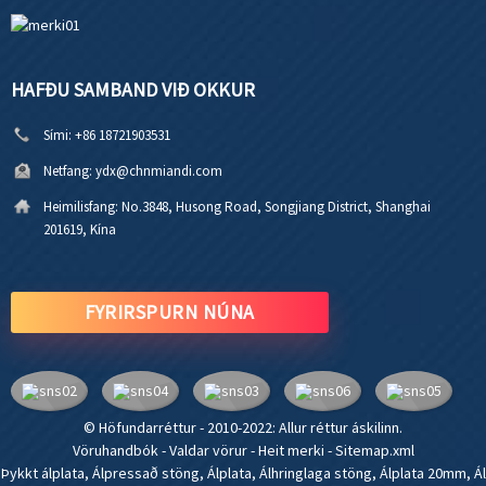
HAFÐU SAMBAND VIÐ OKKUR
Sími:
+86 18721903531
Netfang:
ydx@chnmiandi.com
Heimilisfang:
No.3848, Husong Road, Songjiang District, Shanghai
201619, Kína
FYRIRSPURN NÚNA
© Höfundarréttur - 2010-2022: Allur réttur áskilinn.
Vöruhandbók
-
Valdar vörur
-
Heit merki
-
Sitemap.xml
Þykkt álplata
,
Álpressað stöng
,
Álplata
,
Álhringlaga stöng
,
Álplata 20mm
,
Ál