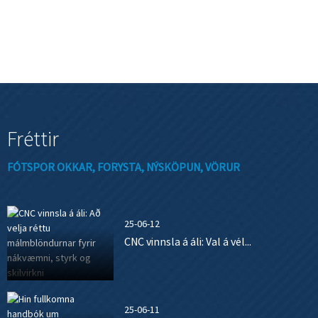
Fréttir
FÓTSPOR OKKAR, FORYSTA, NÝSKÖPUN, VÖRUR
25-06-12
CNC vinnsla á áli: Val á vél...
25-06-11