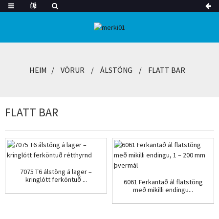
HEIM
VÖRUR
ÁLSTÖNG
FLATT BAR
FLATT BAR
7075 T6 álstöng á lager –
kringlótt ferköntuð ...
6061 Ferkantað ál flatstöng
með mikilli endingu...