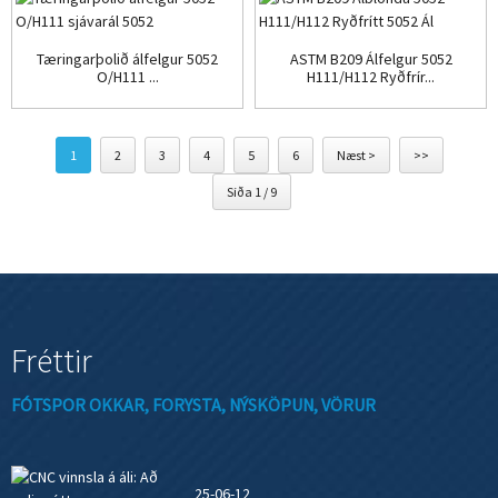
Tæringarþolið álfelgur 5052
ASTM B209 Álfelgur 5052
O/H111 ...
H111/H112 Ryðfrír...
1
2
3
4
5
6
Næst >
>>
Síða 1 / 9
Fréttir
FÓTSPOR OKKAR, FORYSTA, NÝSKÖPUN, VÖRUR
25-06-12