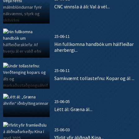
CNC vinnsla á áli: Val á vél...
25-06-11
Hin fullkomna handbók um hálfleiðar
aherbergi...
25-06-11
Samkvæmt tollastefnu: Kopar og ál ...
25-06-05
Létt ál: Græna ál...
25-06-03
Yfirlit yfir áliðnað Kína...