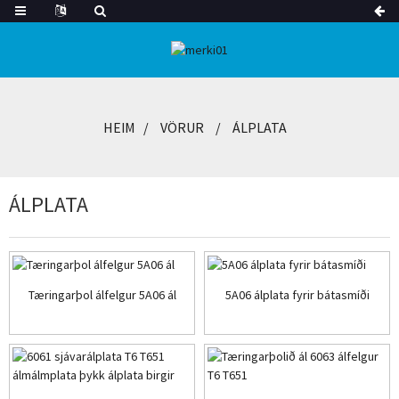
HEIM
VÖRUR
ÁLPLATA
ÁLPLATA
Tæringarþol álfelgur 5A06 ál
5A06 álplata fyrir bátasmíði