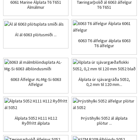
6061 Marine Álplata T6 T651
Tæringarþolið ál 6063 álfelgur
Álmálmur
T6 T651
Ál ál 6063 plötusmíði ...
6063 T6 álfelgur álplata 6063
T6 álfelgur
6063 Álfelgur AL-Mg-Si 6063
Álplata úr sjávargráða 5052,
Álfelgur
0,2 mm til 120 mm...
Álplata 5052 H111 H112
Þrýstihylki 5052 ál álplata
Ryðfrítt álplata
plötur ...