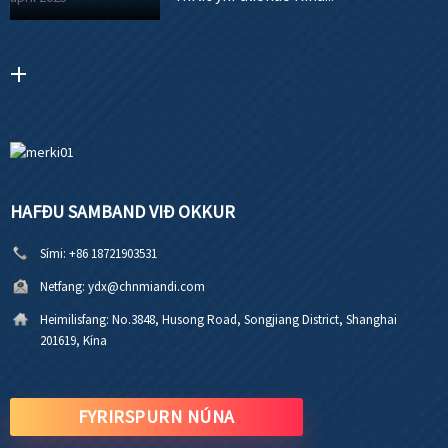
HAFÐU SAMBAND VIÐ OKKUR
Sími:
+86 18721903531
Netfang:
ydx@chnmiandi.com
Heimilisfang:
No.3848, Husong Road, Songjiang District, Shanghai
201619, Kína
FYRIRSPURN NÚNA