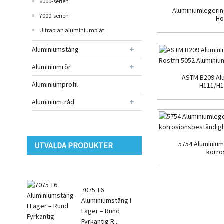
6000-serien
Aluminiumlegerin
7000-serien
Hög
Ultraplan aluminiumplåt
Aluminiumstång
Aluminiumrör
ASTM B209 Al
Aluminiumprofil
H111/H1
Aluminiumtråd
5754 Aluminiu
UTVALDA PRODUKTER
korro
7075 T6
Aluminiumstång I
Lager – Rund
Fyrkantig R...