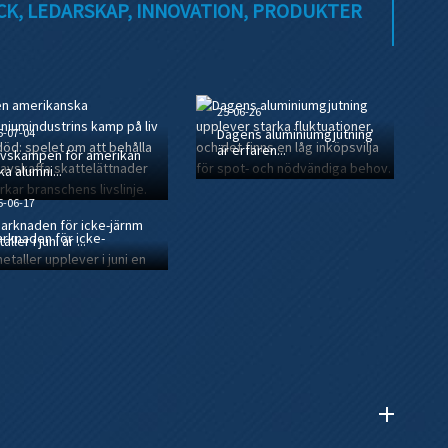
CK, LEDARSKAP, INNOVATION, PRODUKTER
25-06-26
5-07-04
Dagens aluminiumgjutning
är erfaren...
ivskampen för amerikan
ka alumni...
5-06-17
arknaden för icke-järnm
aller i juni är ...