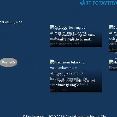
VÅRT FOTAVTRY
ai 201619, Kina
25-07-08
CNC-bearbetning av alumi
2
nium: Din guide till mat...
L
s
2
M
et
25-06-25
Precisionsteknik av alumi
niumlegering V...
© Upphovsrätt - 2010-2022: Alla rättigheter förbehållna.