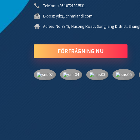
Telefon:
+86 18721903531
E-post:
ydx@chnmiandi.com
Adress:
No.3848, Husong Road, Songjiang District, Shangh
FÖRFRÅGNING NU