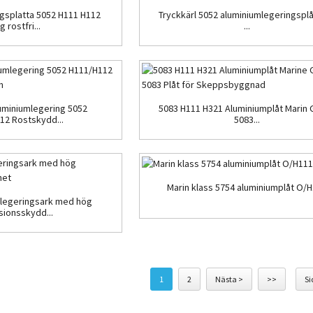
gsplatta 5052 H111 H112
Tryckkärl 5052 aluminiumlegeringsplå
 rostfri...
...
uminiumlegering 5052
5083 H111 H321 Aluminiumplåt Marin
12 Rostskydd...
5083...
Marin klass 5754 aluminiumplåt O/
mlegeringsark med hög
sionsskydd...
1
2
Nästa >
>>
Si