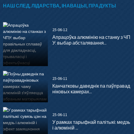
НАШ СЛЕД, ЛІДАРСТВА, ІНАВАЦЫІ, ПРАДУКТЫ
25-06-12
Апрацоўка алюмінію на станку з ЧП
У: выбар абсталявання...
25-06-11
Канчатковы даведнік па паўправад
ніковых камерах...
25-06-11
У рамках тарыфнай палітыкі: медзь
і алюміній ...