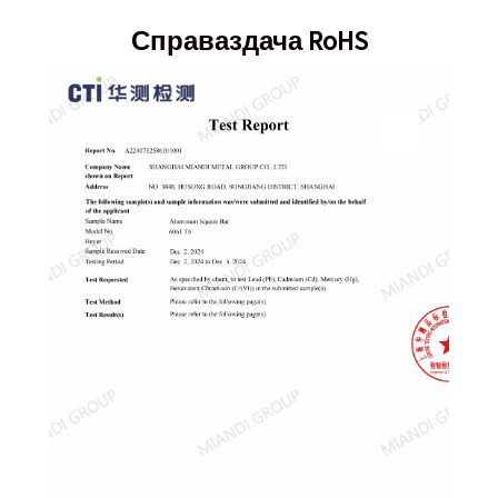
Справаздача RoHS