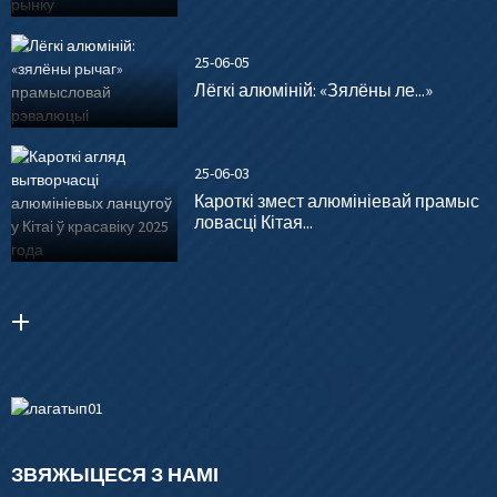
25-06-05
Лёгкі алюміній: «Зялёны ле...»
25-06-03
Кароткі змест алюмініевай прамыс
ловасці Кітая...
ЗВЯЖЫЦЕСЯ З НАМІ