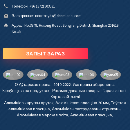
Тэлефон:
+86 18721903531
Электронная пошта:
ydx@chnmiandi.com
Адрас:
No.3848, Husong Road, Songjiang District, Shanghai 201619,
Кітай
ЗАПЫТ ЗАРАЗ
© Аўтарскае права - 2010-2022: Усе правы абаронены.
Кіраўніцтва па прадуктах
-
Рэкамендаваныя тавары
-
Гарачыя тэгі
-
Карта сайта.xml
Алюмініевы круглы пруток
,
Алюмініевая пласціна 20 мм
,
Тоўстая
алюмініевая пласціна
,
Алюмініевы экструдаваны стрыжань
,
Алюмініевая марская пліта
,
Алюмініевая пласціна
,