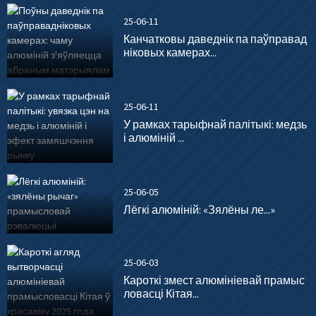
25-06-11
Канчатковы даведнік па паўправад
ніковых камерах...
25-06-11
У рамках тарыфнай палітыкі: медзь
і алюміній ...
25-06-05
Лёгкі алюміній: «Зялёны ле...»
25-06-03
Кароткі змест алюмініевай прамыс
ловасці Кітая...