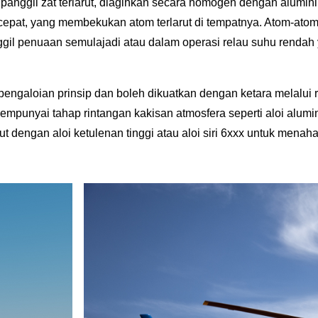
dipanggil zat terlarut, diagihkan secara homogen dengan alumi
epat, yang membekukan atom terlarut di tempatnya. Atom-atom
anggil penuaan semulajadi atau dalam operasi relau suhu renda
engaloian prinsip dan boleh dikuatkan dengan ketara melalui 
mempunyai tahap rintangan kakisan atmosfera seperti aloi alumini
ut dengan aloi ketulenan tinggi atau aloi siri 6xxx untuk mena