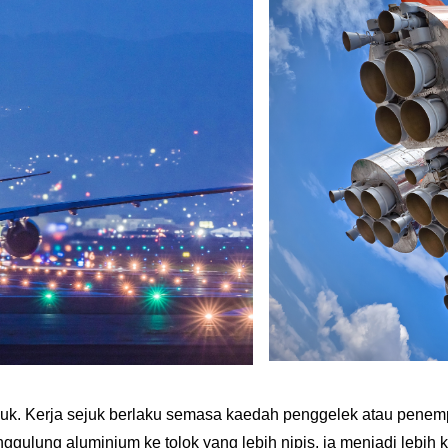
 sejuk. Kerja sejuk berlaku semasa kaedah penggelek atau pe
gulung aluminium ke tolok yang lebih nipis, ia menjadi lebih 