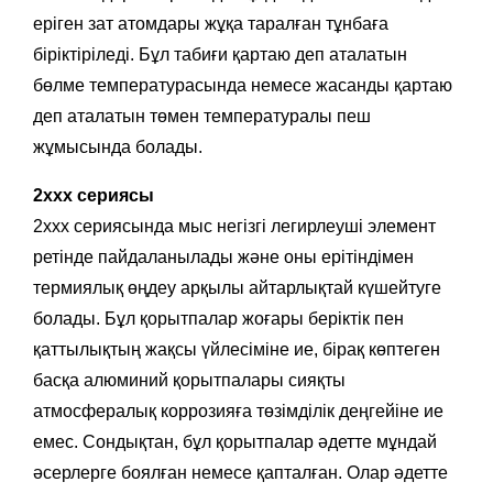
еріген зат атомдары жұқа таралған тұнбаға
біріктіріледі. Бұл табиғи қартаю деп аталатын
бөлме температурасында немесе жасанды қартаю
деп аталатын төмен температуралы пеш
жұмысында болады.
2xxx сериясы
2xxx сериясында мыс негізгі легирлеуші ​​элемент
ретінде пайдаланылады және оны ерітіндімен
термиялық өңдеу арқылы айтарлықтай күшейтуге
болады. Бұл қорытпалар жоғары беріктік пен
қаттылықтың жақсы үйлесіміне ие, бірақ көптеген
басқа алюминий қорытпалары сияқты
атмосфералық коррозияға төзімділік деңгейіне ие
емес. Сондықтан, бұл қорытпалар әдетте мұндай
әсерлерге боялған немесе қапталған. Олар әдетте