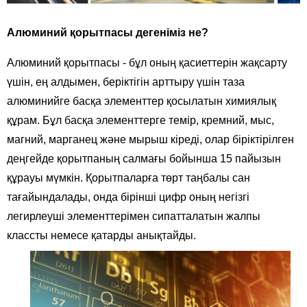
Алюминий қорытпасы дегеніміз не?
Алюминий қорытпасы - бұл оның қасиеттерін жақсарту
үшін, ең алдымен, беріктігін арттыру үшін таза
алюминийге басқа элементтер қосылатын химиялық
құрам. Бұл басқа элементтерге темір, кремний, мыс,
магний, марганец және мырыш кіреді, олар біріктірілген
деңгейде қорытпаның салмағы бойынша 15 пайызын
құрауы мүмкін. Қорытпаларға төрт таңбалы сан
тағайындалады, онда бірінші цифр оның негізгі
легирлеуші ​​элементтерімен сипатталатын жалпы
классты немесе қатарды анықтайды.