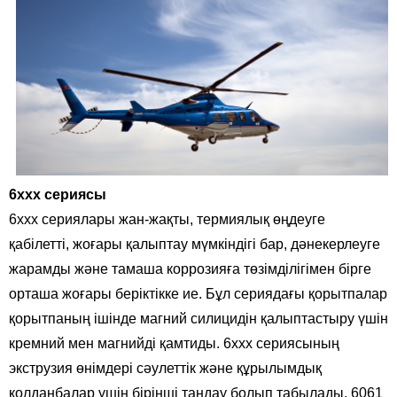
6xxx сериясы
6xxx сериялары жан-жақты, термиялық өңдеуге
қабілетті, жоғары қалыптау мүмкіндігі бар, дәнекерлеуге
жарамды және тамаша коррозияға төзімділігімен бірге
орташа жоғары беріктікке ие. Бұл сериядағы қорытпалар
қорытпаның ішінде магний силицидін қалыптастыру үшін
кремний мен магнийді қамтиды. 6xxx сериясының
экструзия өнімдері сәулеттік және құрылымдық
қолданбалар үшін бірінші таңдау болып табылады. 6061