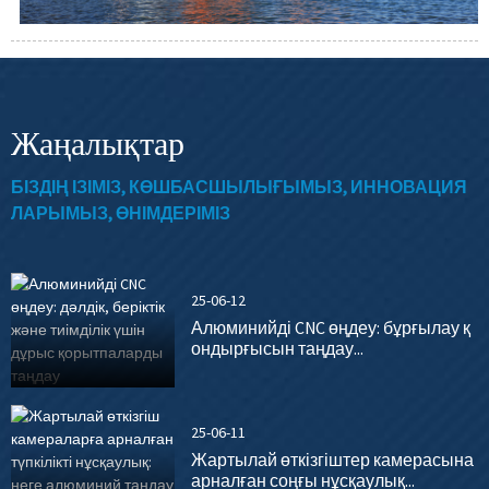
Жаңалықтар
БІЗДІҢ ІЗІМІЗ, КӨШБАСШЫЛЫҒЫМЫЗ, ИННОВАЦИЯ
ЛАРЫМЫЗ, ӨНІМДЕРІМІЗ
25-06-12
Алюминийді CNC өңдеу: бұрғылау қ
ондырғысын таңдау...
25-06-11
Жартылай өткізгіштер камерасына
арналған соңғы нұсқаулық...