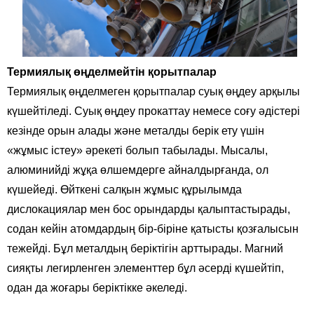
Термиялық өңделмейтін қорытпалар
Термиялық өңделмеген қорытпалар суық өңдеу арқылы
күшейтіледі. Суық өңдеу прокаттау немесе соғу әдістері
кезінде орын алады және металды берік ету үшін
«жұмыс істеу» әрекеті болып табылады. Мысалы,
алюминийді жұқа өлшемдерге айналдырғанда, ол
күшейеді. Өйткені салқын жұмыс құрылымда
дислокациялар мен бос орындарды қалыптастырады,
содан кейін атомдардың бір-біріне қатысты қозғалысын
тежейді. Бұл металдың беріктігін арттырады. Магний
сияқты легирленген элементтер бұл әсерді күшейтіп,
одан да жоғары беріктікке әкеледі.