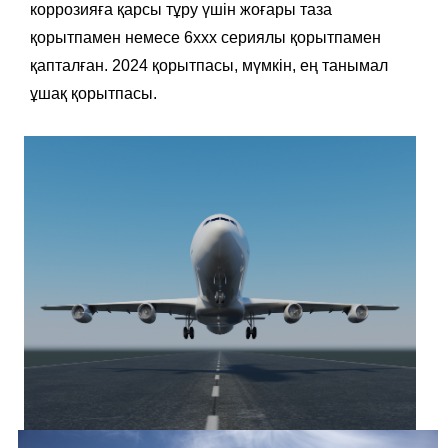
коррозияға қарсы тұру үшін жоғары таза
қорытпамен немесе 6xxx сериялы қорытпамен
қапталған. 2024 қорытпасы, мүмкін, ең танымал
ұшақ қорытпасы.