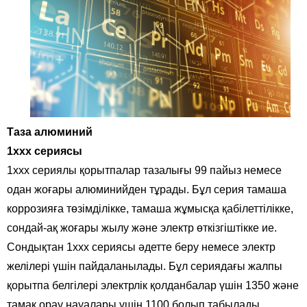
Таза алюминий
1xxx сериясы
1xxx сериялы қорытпалар тазалығы 99 пайыз немесе
одан жоғары алюминийден тұрады. Бұл серия тамаша
коррозияға төзімділікке, тамаша жұмысқа қабілеттілікке,
сондай-ақ жоғары жылу және электр өткізгіштікке ие.
Сондықтан 1xxx сериясы әдетте беру немесе электр
желілері үшін пайдаланылады. Бұл сериядағы жалпы
қорытпа белгілері электрлік қолданбалар үшін 1350 және
тамақ орау науалары үшін 1100 болып табылады.