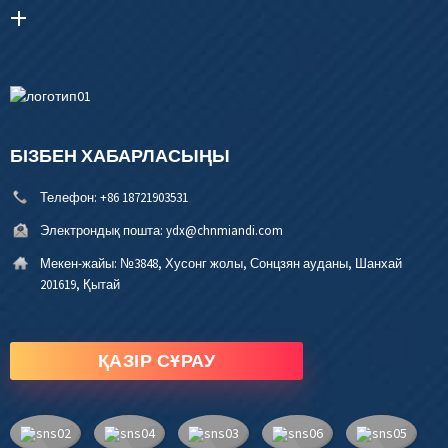
БІЗБЕН ХАБАРЛАСЫҢЫ
Телефон:
+86 18721903531
Электрондық пошта:
ydx@chnmiandi.com
Мекен-жайы:
№3848, Хусонг жолы, Сонцзян ауданы, Шанхай
201619, Қытай
ҚАЗІР СҰРАУ