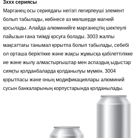
3xxx сериясы
Марганец осы сериядағы негізгі легирлеуші ​​элемент
болып табылады, көбінесе аз мөлшерде магний
қосылады. Алайда алюминийге марганецтің шектеулі
пайызын ғана тиімді қосуға болады. 3003 жалпы
мақсаттағы танымал қорытпа болып табылады, себебі
ол орташа беріктікке және жақсы жұмысқа қабілеттілікке
ие және жылу алмастырғыштар мен аспаздық ыдыстар
сияқты қолданбаларда қолданылуы мүмкін. 3004
қорытпасы және оның модификациялары алюминий
сусын банкаларының корпустарында қолданылады.