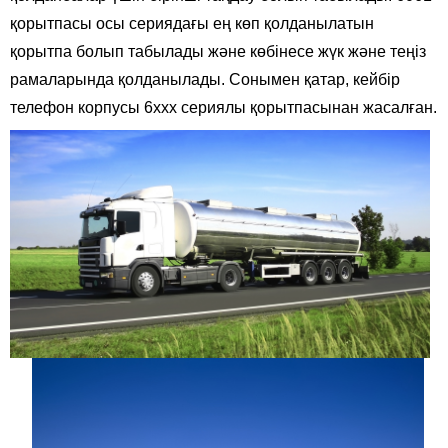
қорытпасы осы сериядағы ең көп қолданылатын
қорытпа болып табылады және көбінесе жүк және теңіз
рамаларында қолданылады. Сонымен қатар, кейбір
телефон корпусы 6xxx сериялы қорытпасынан жасалған.