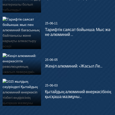
25-06-11
Тарифтік саясат бойынша: Мыс жә
не алюминий ...
25-06-05
Жеңіл алюминий: «Жасыл Ле...
25-06-03
Қытайдың алюминий өнеркәсібінің
қысқаша мазмұны...