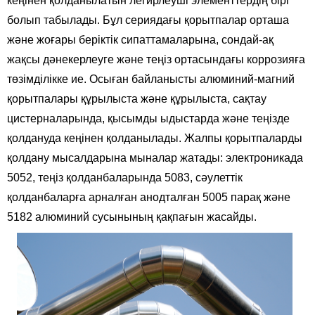
кеңінен қолданылатын легирлеуші ​​элементтердің бірі
болып табылады. Бұл сериядағы қорытпалар орташа
және жоғары беріктік сипаттамаларына, сондай-ақ
жақсы дәнекерлеуге және теңіз ортасындағы коррозияға
төзімділікке ие. Осыған байланысты алюминий-магний
қорытпалары құрылыста және құрылыста, сақтау
цистерналарында, қысымды ыдыстарда және теңізде
қолдануда кеңінен қолданылады. Жалпы қорытпаларды
қолдану мысалдарына мыналар жатады: электроникада
5052, теңіз қолданбаларында 5083, сәулеттік
қолданбаларға арналған анодталған 5005 парақ және
5182 алюминий сусынының қақпағын жасайды.