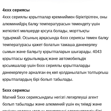
4xxx сериясы
4xxx сериялы қорытпалар кремниймен біріктірілген, оны
алюминийдің балқу температурасын төмендету үшін
жеткілікті мөлшерде қосуға болады, морттықты
тудырмай. Осының арқасында 4xxx сериясы төмен балқу
температурасы қажет болатын тамаша дәнекерлеу
сымын және балқыту қорытпаларын шығарады. 4043
қорытпасы құрылымдық және автомобильдік
қосымшалар үшін 6xxx сериялы қорытпаларды
дәнекерлеуге арналған ең көп қолданылатын толтырғыш
қорытпалардың бірі болып табылады.
5xxx сериясы
Магний 5xxx сериясындағы негізгі легирлеуші ​​агент
болып табылады және алюминий үшін ең тиімді және