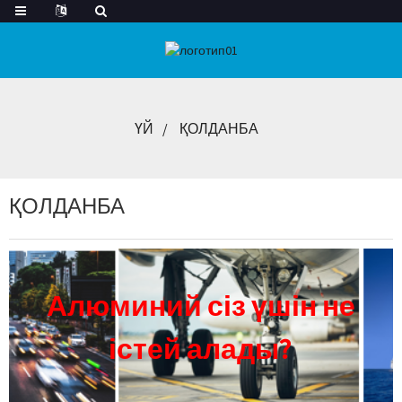
ҮЙ
ҚОЛДАНБА
ҚОЛДАНБА
Алюминий сіз үшін не
істей алады?