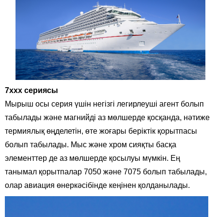
7xxx сериясы
Мырыш осы серия үшін негізгі легирлеуші ​​агент болып
табылады және магнийді аз мөлшерде қосқанда, нәтиже
термиялық өңделетін, өте жоғары беріктік қорытпасы
болып табылады. Мыс және хром сияқты басқа
элементтер де аз мөлшерде қосылуы мүмкін. Ең
танымал қорытпалар 7050 және 7075 болып табылады,
олар авиация өнеркәсібінде кеңінен қолданылады.