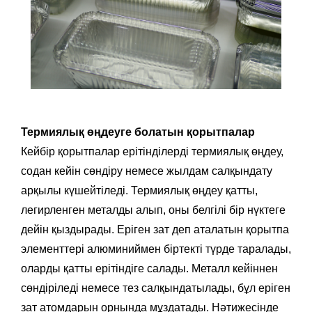
Термиялық өңдеуге болатын қорытпалар
Кейбір қорытпалар ерітінділерді термиялық өңдеу,
содан кейін сөндіру немесе жылдам салқындату
арқылы күшейтіледі. Термиялық өңдеу қатты,
легирленген металды алып, оны белгілі бір нүктеге
дейін қыздырады. Еріген зат деп аталатын қорытпа
элементтері алюминиймен біртекті түрде таралады,
оларды қатты ерітіндіге салады. Металл кейіннен
сөндіріледі немесе тез салқындатылады, бұл еріген
зат атомдарын орнында мұздатады. Нәтижесінде