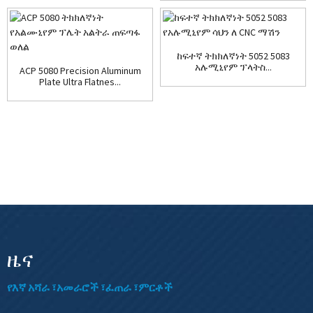
ከፍተኛ ትክክለኛነት 5052 5083
አሉሚኒየም ፕላትስ...
ACP 5080 Precision Aluminum
Plate Ultra Flatnes...
ዜና
የእኛ አሻራ ፣አመራሮች ፣ፈጠራ ፣ምርቶች