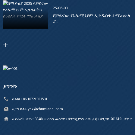
25-06-03
የቻይናው የአሉሚኒየም ኢንዱስትሪ ማጠቃለ
ያ...
ያግኙን
ስልክ፡
+86 18721903531
ኢሜይል፡-
ydx@chnmiandi.com
አድራሻ፡-
ቁጥር 3848፣ ሁሶንግ መንገድ፣ ሶንግጂያንግ አውራጃ፣ ሻንጋይ 201619፣ ቻይና