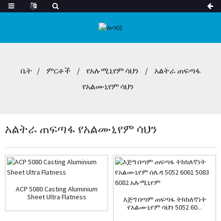
ቤት
ምርቶች
የአሉሚኒየም ሳህን
አልትራ ጠፍጣፋ
የአልሙኒየም ሳህን
አልትራ ጠፍጣፋ የአልሙኒየም ሳህን
ACP 5080 Casting Aluminium
Sheet Ultra Flatness
እጅግ በጣም ጠፍጣፋ ትክክለኛነት
የአልሙኒየም ሳህን 5052 60...