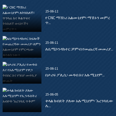
25-06-12
የ CNC ማሽነሪ አልሙኒየም፡ ማሽኑን መምረ
ጥ...
25-06-11
ለሴሚኮንዳክተር ቻምብ የመጨረሻ መመሪያ...
25-06-11
በታሪፍ ፖሊሲ፡ መዳብ እና አሉሚኒየም...
25-06-05
ቀላል ክብደት ያለው አሉሚኒየም፡ 'አረንጓዴው
ሌ...