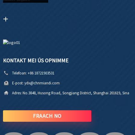
KONTAKT MEI ÚS OPNIMME
Telefoan:
+86 18721903531
E-post:
ydx@chnmiandi.com
Adres:
No.3848, Husong Road, Songjiang District, Shanghai 201619, Sina
FRAACH NO