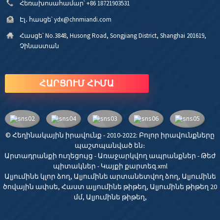
Հեռախոսահամար՝
+86 18721903531
Էլ․ հասցե՝
ydx@chnmiandi.com
Հասցե՝
No.3848, Husong Road, Songjiang District, Shanghai 201619,
Չինաստան
ՀԱՐՑՈՒՄ ՀԻՄԱ
© Հեղինակային իրավունք - 2010-2022: Բոլոր իրավունքները
պաշտպանված են։
Արտադրանքի ուղեցույց
-
Առաջարկվող ապրանքներ
-
Թեժ
պիտակներ
-
Կայքի քարտեզ.xml
Ալյումինե կլոր ձող
,
Ալյումինե արտանետվող ձող
,
Ալյումինե
ծովային ափսե
,
Հաստ ալյումինե թիթեղ
,
Ալյումինե թիթեղ 20
մմ
,
Ալյումինե թիթեղ
,