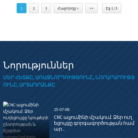
ալյումինե...
1
2
3
Հաջորդը >
>>
Էջ 1 / 3
Նորություններ
ՄԵՐ ՀԵՏՔԸ, ԱՌԱՋՆՈՐԴՈՒԹՅՈՒՆԸ, ՆՈՐԱՐԱՐՈՒԹՅ
ՈՒՆԸ, ԱՐՏԱԴՐԱՆՔԸ
25-07-08
CNC ալյումինի մշակում. Ձեր ուղ
եցույցը գորգագործության համ
ար...