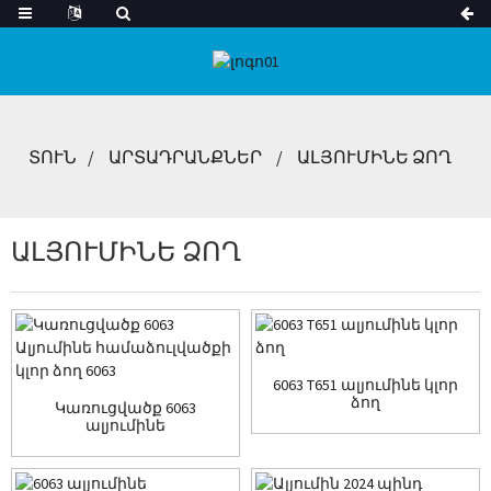
ՏՈՒՆ
ԱՐՏԱԴՐԱՆՔՆԵՐ
ԱԼՅՈՒՄԻՆԵ ՁՈՂ
ԱԼՅՈՒՄԻՆԵ ՁՈՂ
6063 T651 ալյումինե կլոր
ձող
Կառուցվածք 6063
ալյումինե
համաձուլվածքից կլոր
ձող ...