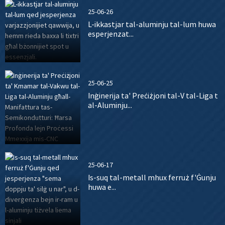
25-06-26
L-ikkastjar tal-aluminju tal-lum huwa
esperjenzat...
25-06-25
Inġinerija ta' Preċiżjoni tal-V tal-Liga t
al-Aluminju...
25-06-17
Is-suq tal-metall mhux ferruż f'Ġunju
huwa e...