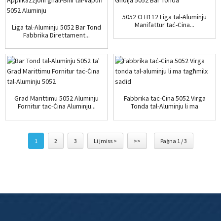
5052 O H112 Liga tal-Aluminju
Manifattur taċ-Ċina...
Liga tal-Aluminju 5052 Bar Tond
Fabbrika Direttament...
Grad Marittimu 5052 Aluminju
Fabbrika taċ-Ċina 5052 Virga
Fornitur taċ-Ċina Aluminju...
Tonda tal-Aluminju li ma
tagħmilx ħsara lis-sadid...
1
2
3
Li jmiss >
>>
Paġna 1 / 3