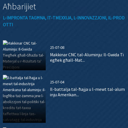
Aħbarijiet
L-IMPRONTA TAGĦNA, IT-TMEXXIJA, L-INNOVAZZJONI, IL-PROD
OTTI
25-07-08
Makkinar CNC tal-Aluminju: Il-Gwida Ti
egħek għall-Mat...
25-07-04
Il-battalja tal-ħajja u l-mewt tal-alum
inju Amerikan...