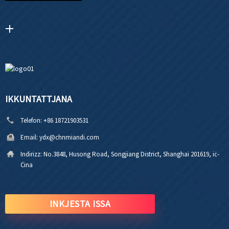
IKKUNTATTJANA
Telefon:
+86 18721903531
Email:
ydx@chnmiandi.com
Indirizz:
No.3848, Husong Road, Songjiang District, Shanghai 201619, iċ-
Ċina
INKJESTA ISSA