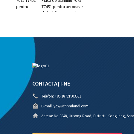
Placă de aluminiu 7075
T7451 pentru aeronave
de înaltă rezistență
7075
CONTACTAŢI-NE
Telefon:
+86 18721903531
E-mail:
ydx@chnmiandi.com
Adresa:
No.3848, Husong Road, Districtul Songjiang, Sha