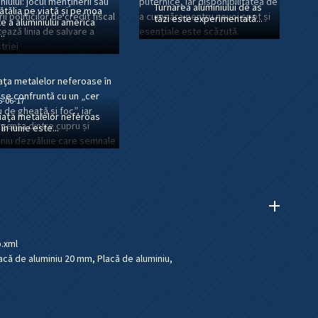
Turnarea aluminiului de as
ătălia pe viață și pe moa
tăzi este experimentată...
te a aluminiului america
..
5-06-17
iața metalelor neferoas
 în iunie este...
.xml
acă de aluminiu 20 mm
,
Placă de aluminiu
,