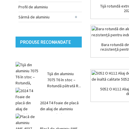
Tijă rotundă extr
Profil de aluminiu
202
Sârmă de aluminiu
PRODUSE RECOMANDATE
Bara rotundă din
rezistență pentr
Tijă din aluminiu
7075 T6 în stoc –
Rotundă pătrată R...
5052 O H112 Alia
di
2024 T4 Foaie de placă
din aliaj de aluminiu
pentru aviație 2024
T351
Placă de aluminiu AMS