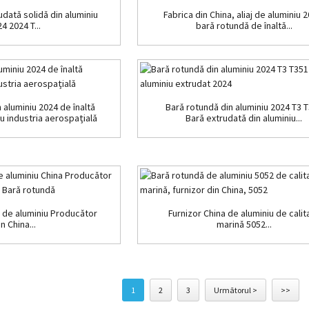
udată solidă din aluminiu
Fabrica din China, aliaj de aluminiu 
4 2024 T...
bară rotundă de înaltă...
 aluminiu 2024 de înaltă
Bară rotundă din aluminiu 2024 T3 
u industria aerospațială
Bară extrudată din aluminiu...
j de aluminiu Producător
Furnizor China de aluminiu de calit
n China...
marină 5052...
1
2
3
Următorul >
>>