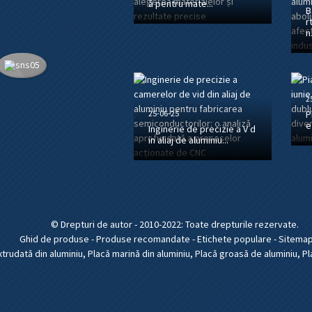
ă pentru mate...
B
r
n.
2
25-06-25
P
e
Inginerie de precizie a V d
in aliaj de aluminiu...
© Drepturi de autor - 2010-2022: Toate drepturile rezervate.
Ghid de produse
-
Produse recomandate
-
Etichete populare
-
Sitemap
extrudată din aluminiu
,
Placă marină din aluminiu
,
Placă groasă de aluminiu
,
Pl