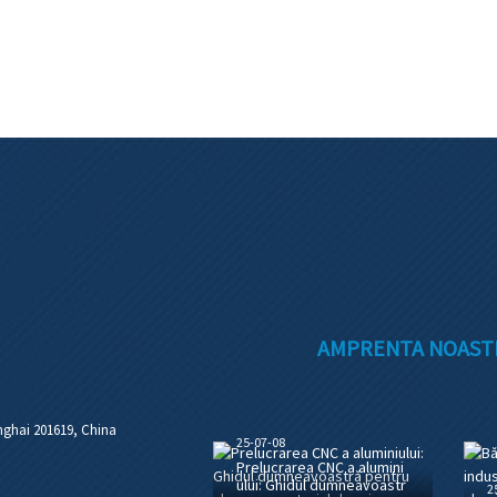
AMPRENTA NOASTR
nghai 201619, China
25-07-08
Prelucrarea CNC a alumini
ului: Ghidul dumneavoastr
2