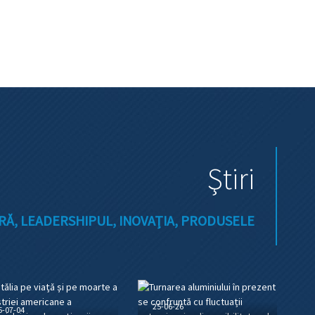
Ştiri
Ă, LEADERSHIPUL, INOVAȚIA, PRODUSELE
25-06-26
5-07-04