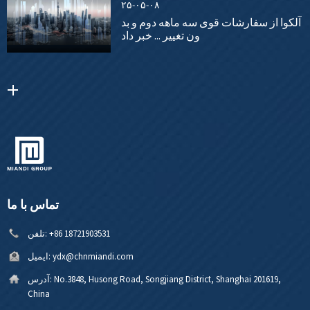
۲۵-۰۵-۰۸
آلکوا از سفارشات قوی سه ماهه دوم و بد
ون تغییر ... خبر داد
تماس با ما
‎+86 18721903531‎
تلفن:
ydx@chnmiandi.com
ایمیل:
No.3848, Husong Road, Songjiang District, Shanghai 201619,
آدرس:
China