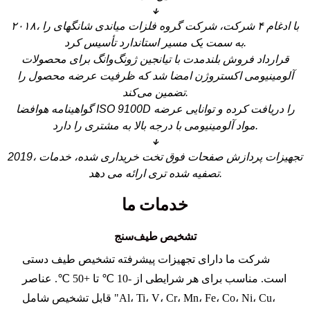
↓
۲۰۱۸، با ادغام ۴ شرکت، شرکت گروه فلزات میاندی شانگهای را
به سمت یک مسیر استاندارد تأسیس کرد.
قرارداد فروش بلندمدت با تیانجین ژونگ‌وانگ برای محصولات
آلومینیومی اکستروژن امضا شد که ظرفیت عرضه محصول را
تضمین می‌کند.
گواهینامه هوافضا ISO 9100D را دریافت کرده و توانایی عرضه
مواد آلومینیومی با درجه بالا به مشتری را دارد.
↓
2019، تجهیزات پردازش صفحات فوق تخت خریداری شده، خدمات
تصفیه شده تری ارائه می دهد.
خدمات ما
تشخیص طیف‌سنج
شرکت ما دارای تجهیزات پیشرفته تشخیص طیف دستی
است. مناسب برای هر شرایطی از -10 ℃ تا +50 ℃. عناصر
قابل تشخیص شامل "Al، Ti، V، Cr، Mn، Fe، Co، Ni، Cu،