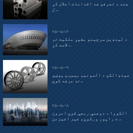
هند د تعرفو ضد اقدامات اعلان کړ
ل ...
۲۵-۰۵-۱۳
د لینډین سرچینو بشپړ ملکیت تر
لاسه کړ ...
۲۵-۰۵-۰۹
هینډالکو د المونیم بیټرۍ پوښو
نه عرضه کوي...
۲۵-۰۵-۰۸
الکووا د دوهمې ربعې قوي امرون
ه راپور ورکوي، غیر اغیزمن ...