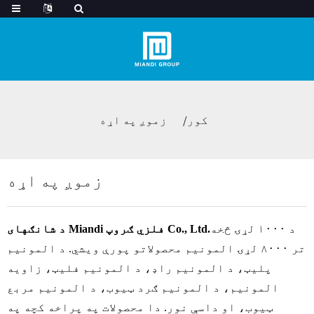
کور
زموږ په اړه
زموږ په اړه
د ۱۰۰۰ لړۍ څخه
د شانګهای Miandi فلزي ګروپ Co., Ltd.
تر ۸۰۰۰ لړۍ المونیم محصولاتو پورې ویشي. د المونیم
پلیټ، د المونیم راډ، د المونیم فلیټ، زاویه
المونیم، د المونیم ګرد ټیوب، د المونیم مربع
ټیوب، او داسې نور. دا محصولات په پراخه کچه په