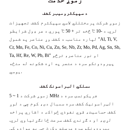
د سپیکٹرومیټر کشف
زموږ شرکت پرمختللي لاسي سپیکٹرم کشف تجهیزات
لري. د -10 ℃ څخه تر + 50 ℃ پورې د هر ډول شرایطو
لپاره مناسب. د کشف وړ عناصر په شمول "Al, Ti, V,
Cr, Mn, Fe, Co, Ni, Cu, Zn, Se, Nb, Zr, Mo, Pd, Ag, Sn, Sb,
Ta, Hf, Re, W, Pb, Bi" او نور عناصر، ترڅو
پیرودونکو سره د عنصر په اړه شکونه له منځه
یوسي.
مسلکي الټراسونک کشف
زموږ شرکت د 1 ~ 5 MHz فریکونسۍ سره د
الټراسونیک کشف سره سمبال دی، کوم چې د لوړ
کشف حساسیت، قوي نفوذي ځواک، د اشارې پراخه
لړۍ، او د ګړندي کشف سرعت ځانګړتیاوې لري.
پیرودونکو سره مرسته وکړئ چې په موادو کې