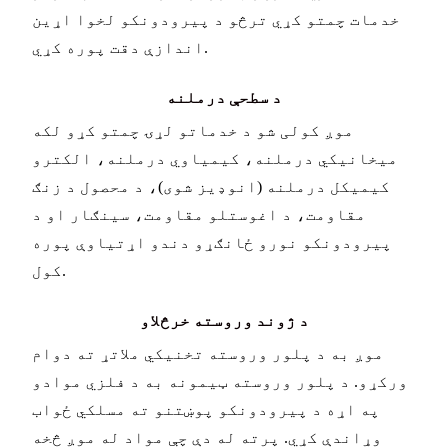
خدمات چمتو کړي ترڅو د پیرودونکو لخوا اړین
اندازې دقت پوره کړي.
د سطحې درملنه
موږ کولی شو د خدماتو لړۍ چمتو کړو لکه
میخانیکي درملنه، کیمیاوي درملنه، الکترو
کیمیکل درملنه (انوډیز شوی)، د محصول د زنګ
مقاومت، د اغوستلو مقاومت، سینګار او د
پیرودونکو نورو ځانګړو دندو اړتیاوې پوره
کول.
د ژوند وروسته خرڅلاو
موږ به د پلور وروسته تخنیکي ملاتړ ته دوام
ورکړو. د پلور وروسته ټیمونه به د فلزي موادو
په اړه د پیرودونکو پوښتنو ته مسلکي ځواب
وړاندې کړي. پرته له دې چې مواد له موږ څخه