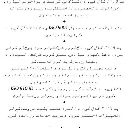
په ۲۰۱۵ کال کې، د اکمالاتي ظرفیت د پراخولو لپاره،
څو اتومات تجهیزات واخیستل شول. پیرودونکي ته
دودیز خدمت چمتو کړئ.
↓
په ۲۰۱۷ کال کې، د ISO 9001 سند ترلاسه کړ، د محصول
کیفیت تضمینوي.
↓
په ۲۰۱۸ کال کې، د څلورو شرکتونو سره یوځای کولو
سره، د شانګهای میانډي میټل ګروپ شرکت، لمیټډ، د
معیاري سړک په لور تاسیس کړ.
د تیانجین ژونګ وانګ سره د استخراج المونیم
محصولاتو لپاره د اوږدمهاله پلور تړون لاسلیک شو، د
محصول رسولو ظرفیت تضمینوي.
د ISO 9100D فضايي سند ترلاسه کړ، پیرودونکي ته د
لوړ درجې المونیم موادو رسولو وړتیا ولرئ.
↓
په ۲۰۱۹ کال کې، د الټرا فلیټ پلیټ پروسس کولو
تجهیزات اخیستل شوي، ډیر ښه خدمات وړاندې کوي.
زموږ خدمت