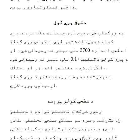
داخلي نیمګړتیاوې ومومي.
دقیق پرې کول
په ورکشاپ کې ډیری لوی پیمانه دقت سره د پرې
کولو تجهیزات شتون لري. د کراس پرې کولو
اعظمي اندازه 3700 ملي میتر ته رسیدلی شي، او
د پرې کولو دقیقیت +0.1 ملي میتر ته رسیدلی شي.
دا کولی شي د مختلفو اندازو او مختلف
دقیقیتونو سره د پیرودونکو د پرې کولو
اړتیاوې پوره کړي.
د سطحې کولو پروسه
زموږ شرکت د مختلفو موادو د مختلفو
ځانګړتیاو سره سم مسلکي سطحې تخنیکي ملاتړ
لري، د پیرودونکو اړتیاوې مخکې له مخکې
تاییدوي، ترڅو پیرودونکو ته د سطحې کولو