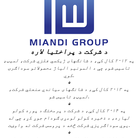
د شرکت د پراختیا لاره
په ۲۰۱۲ کال کې، د شانګهای ژیکسي فلزي شرکت، لمیټډ
تاسیس شو، چې د المونیم الیاژ محصولاتو سوداګرۍ
کوي.
↓
په ۲۰۱۳ کال کې، د شانګهای میاندي صنعتي شرکت،
لمیټډ تاسیس شو.
↓
په ۲۰۱۴ کال کې، د شرکت د پرمختګ د پوره کولو
لپاره، د ذخیره کولو لومړی ګودام جوړ کړ، چې له
یوې سوداګریزې شرکت څخه د پروسس شرکت ته واوښت.
↓