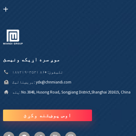
موږ سره اړیکه ونیسئ
تلیفون:
+۸۶ ۱۸۷۲۱۹۰۳۵۳۱
ydx@chnmiandi.com
برېښنالیک:
No.3848, Husong Road, Songjiang District,Shanghai 201619, China
پته:
اوس پوښتنه وکړئ