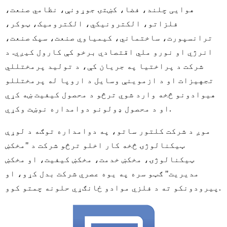
هوایی چلند، فضا، کښتۍ جوړونې، نظامي صنعت،
فلزاتو، الکترونیکي، الکترومیک، ټوکر،
ترانسپورت، ساختماني، کیمیاوي صنعت، سپک صنعت،
انرژي او نورو ملي اقتصادي برخو کې کارول کیږي. د
شرکت د پراختیا په جریان کې، د تولید پرمختللي
تجهیزات او د ازموینې وسایل د اروپا له پرمختللو
هیوادونو څخه وارد شوي ترڅو د محصول کیفیت ښه کړي
او د محصول ډولونو دوامداره نوښت وکړي.
موږ د شرکت کلتور ساتو، په دوامداره توګه د لوړې
ټیکنالوژۍ څخه کار اخلو ترڅو شرکت د "مخکښ
ټیکنالوژۍ، مخکښ خدمت، مخکښ کیفیت، او مخکښ
مدیریت" ګټو سره په یوه عصري شرکت بدل کړو، او
پیرودونکو ته د فلزي موادو ځانګړي حلونه چمتو کوو.