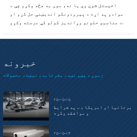
اخیستل شوي وي یا نه، موږ به هڅه وکړو چې د
موادو په اړه د پیرودونکو اندیښنې حل کړو او
د مناسبو حلونو وړاندیز کولو کې مرسته وکړو.
خبرونه
زموږ د پښو نښه، مشرتابه، نوښت، محصولات
۲۵-۰۵-۱۵
برتانیا او امریکا د ... په شرایط
و موافقه وکړه
۲۵-۰۵-۱۴