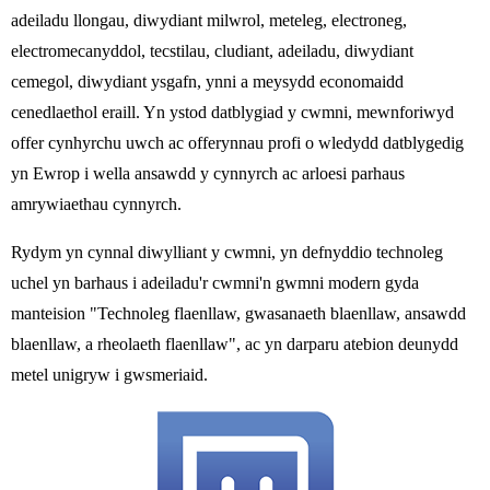
adeiladu llongau, diwydiant milwrol, meteleg, electroneg,
electromecanyddol, tecstilau, cludiant, adeiladu, diwydiant
cemegol, diwydiant ysgafn, ynni a meysydd economaidd
cenedlaethol eraill. Yn ystod datblygiad y cwmni, mewnforiwyd
offer cynhyrchu uwch ac offerynnau profi o wledydd datblygedig
yn Ewrop i wella ansawdd y cynnyrch ac arloesi parhaus
amrywiaethau cynnyrch.
Rydym yn cynnal diwylliant y cwmni, yn defnyddio technoleg
uchel yn barhaus i adeiladu'r cwmni'n gwmni modern gyda
manteision "Technoleg flaenllaw, gwasanaeth blaenllaw, ansawdd
blaenllaw, a rheolaeth flaenllaw", ac yn darparu atebion deunydd
metel unigryw i gwsmeriaid.