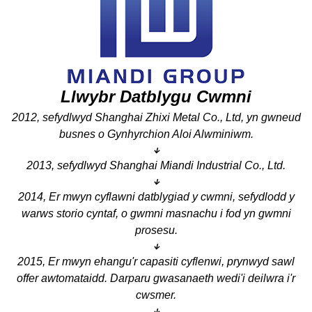
Llwybr Datblygu Cwmni
2012, sefydlwyd Shanghai Zhixi Metal Co., Ltd, yn gwneud
busnes o Gynhyrchion Aloi Alwminiwm.
↓
2013, sefydlwyd Shanghai Miandi Industrial Co., Ltd.
↓
2014, Er mwyn cyflawni datblygiad y cwmni, sefydlodd y
warws storio cyntaf, o gwmni masnachu i fod yn gwmni
prosesu.
↓
2015, Er mwyn ehangu'r capasiti cyflenwi, prynwyd sawl
offer awtomataidd. Darparu gwasanaeth wedi'i deilwra i'r
cwsmer.
↓