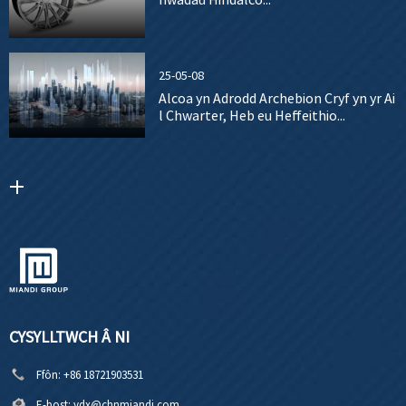
25-05-08
Alcoa yn Adrodd Archebion Cryf yn yr Ai
l Chwarter, Heb eu Heffeithio...
CYSYLLTWCH Â NI
Ffôn:
+86 18721903531
E-bost:
ydx@chnmiandi.com