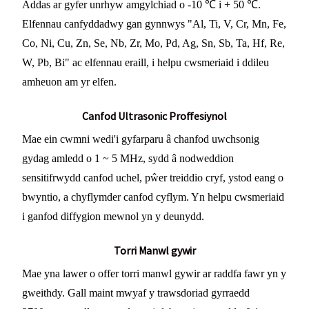
Addas ar gyfer unrhyw amgylchiad o -10 ℃ i + 50 ℃.
Elfennau canfyddadwy gan gynnwys "Al, Ti, V, Cr, Mn, Fe,
Co, Ni, Cu, Zn, Se, Nb, Zr, Mo, Pd, Ag, Sn, Sb, Ta, Hf, Re,
W, Pb, Bi" ac elfennau eraill, i helpu cwsmeriaid i ddileu
amheuon am yr elfen.
Canfod Ultrasonic Proffesiynol
Mae ein cwmni wedi'i gyfarparu â chanfod uwchsonig
gydag amledd o 1 ~ 5 MHz, sydd â nodweddion
sensitifrwydd canfod uchel, pŵer treiddio cryf, ystod eang o
bwyntio, a chyflymder canfod cyflym. Yn helpu cwsmeriaid
i ganfod diffygion mewnol yn y deunydd.
Torri Manwl gywir
Mae yna lawer o offer torri manwl gywir ar raddfa fawr yn y
gweithdy. Gall maint mwyaf y trawsdoriad gyrraedd