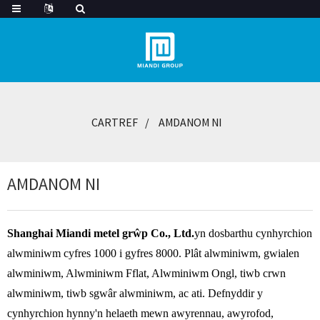
CARTREF
AMDANOM NI
AMDANOM NI
Shanghai Miandi metel grŵp Co., Ltd.
yn dosbarthu cynhyrchion
alwminiwm cyfres 1000 i gyfres 8000. Plât alwminiwm, gwialen
alwminiwm, Alwminiwm Fflat, Alwminiwm Ongl, tiwb crwn
alwminiwm, tiwb sgwâr alwminiwm, ac ati. Defnyddir y
cynhyrchion hynny'n helaeth mewn awyrennau, awyrofod,