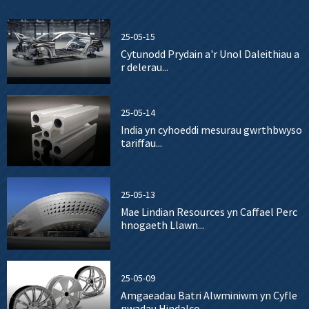
25-05-15
Cytunodd Prydain a'r Unol Daleithiau a
r delerau...
25-05-14
India yn cyhoeddi mesurau gwrthbwyso
tariffau...
25-05-13
Mae Lindian Resources yn Caffael Perc
hnogaeth Llawn...
25-05-09
Amgaeadau Batri Alwminiwm yn Cyfle
nwadau Hindalco...