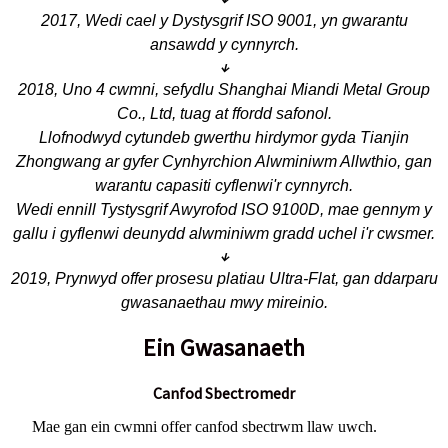
2017, Wedi cael y Dystysgrif ISO 9001, yn gwarantu
ansawdd y cynnyrch.
↓
2018, Uno 4 cwmni, sefydlu Shanghai Miandi Metal Group
Co., Ltd, tuag at ffordd safonol.
Llofnodwyd cytundeb gwerthu hirdymor gyda Tianjin
Zhongwang ar gyfer Cynhyrchion Alwminiwm Allwthio, gan
warantu capasiti cyflenwi'r cynnyrch.
Wedi ennill Tystysgrif Awyrofod ISO 9100D, mae gennym y
gallu i gyflenwi deunydd alwminiwm gradd uchel i'r cwsmer.
↓
2019, Prynwyd offer prosesu platiau Ultra-Flat, gan ddarparu
gwasanaethau mwy mireinio.
Ein Gwasanaeth
Canfod Sbectromedr
Mae gan ein cwmni offer canfod sbectrwm llaw uwch.