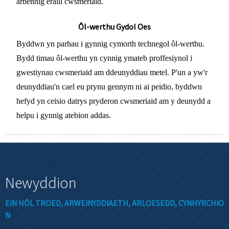
arbennig eraill cwsmeriaid.
Ôl-werthu Gydol Oes
Byddwn yn parhau i gynnig cymorth technegol ôl-werthu.
Bydd timau ôl-werthu yn cynnig ymateb proffesiynol i
gwestiynau cwsmeriaid am ddeunyddiau metel. P'un a yw'r
deunyddiau'n cael eu prynu gennym ni ai peidio, byddwn
hefyd yn ceisio datrys pryderon cwsmeriaid am y deunydd a
helpu i gynnig atebion addas.
Newyddion
EIN HÔL TROED, ARWEINYDDIAETH, ARLOESEDD, CYNHYRCHIO
N