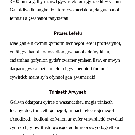
3700mm, a gall y manwl gywirdeb torri gyrraedd +0.1mm.
Gall ddiwallu anghenion torri cwsmeriaid gyda gwahanol
feintiau a gwahanol fanylderau.
Proses Lefelu
Mae gan ein cwmni gymorth technegol lefelu proffesiynol,
yn ôl gwahanol nodweddion gwahanol ddefnyddiau,
cadarnhau gofynion gyda'r cwsmer ymlaen llaw, er mwyn
darparu gwasanaethau lefelu i gwsmeriaid i fodloni'r
cywirdeb maint sy'n ofynnol gan gwsmeriaid.
Triniaeth Arwyneb
Gallwn ddarparu cyfres o wasanaethau megis triniaeth
fecanyddol, triniaeth gemegol, triniaeth electrogemegol
(Anodized), bodloni gofynion ar gyfer ymwrthedd cyrydiad
cynnyrch, ymwrthedd gwisgo, addurno a swyddogaethau