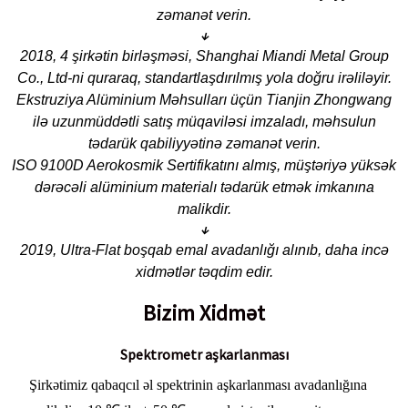
zəmanət verin.
↓
2018, 4 şirkətin birləşməsi, Shanghai Miandi Metal Group
Co., Ltd-ni quraraq, standartlaşdırılmış yola doğru irəliləyir.
Ekstruziya Alüminium Məhsulları üçün Tianjin Zhongwang
ilə uzunmüddətli satış müqaviləsi imzaladı, məhsulun
tədarük qabiliyyətinə zəmanət verin.
ISO 9100D Aerokosmik Sertifikatını almış, müştəriyə yüksək
dərəcəli alüminium materialı tədarük etmək imkanına
malikdir.
↓
2019, Ultra-Flat boşqab emal avadanlığı alınıb, daha incə
xidmətlər təqdim edir.
Bizim Xidmət
Spektrometr aşkarlanması
Şirkətimiz qabaqcıl əl spektrinin aşkarlanması avadanlığına