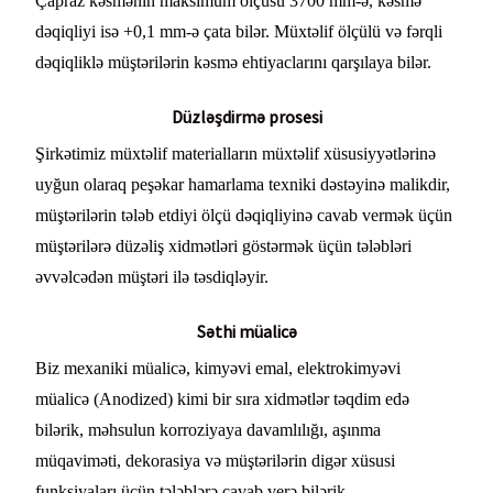
Çapraz kəsmənin maksimum ölçüsü 3700 mm-ə, kəsmə
dəqiqliyi isə +0,1 mm-ə çata bilər. Müxtəlif ölçülü və fərqli
dəqiqliklə müştərilərin kəsmə ehtiyaclarını qarşılaya bilər.
Düzləşdirmə prosesi
Şirkətimiz müxtəlif materialların müxtəlif xüsusiyyətlərinə
uyğun olaraq peşəkar hamarlama texniki dəstəyinə malikdir,
müştərilərin tələb etdiyi ölçü dəqiqliyinə cavab vermək üçün
müştərilərə düzəliş xidmətləri göstərmək üçün tələbləri
əvvəlcədən müştəri ilə təsdiqləyir.
Səthi müalicə
Biz mexaniki müalicə, kimyəvi emal, elektrokimyəvi
müalicə (Anodized) kimi bir sıra xidmətlər təqdim edə
bilərik, məhsulun korroziyaya davamlılığı, aşınma
müqaviməti, dekorasiya və müştərilərin digər xüsusi
funksiyaları üçün tələblərə cavab verə bilərik.