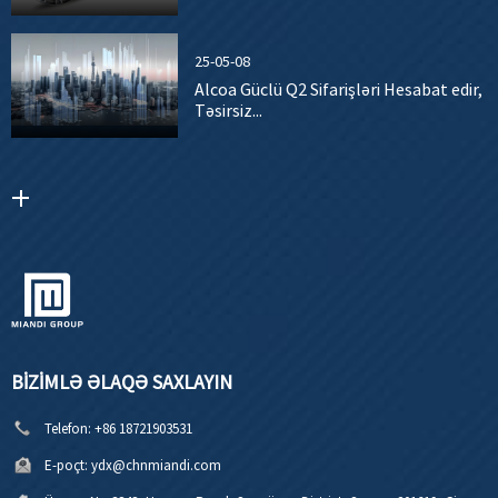
25-05-08
Alcoa Güclü Q2 Sifarişləri Hesabat edir,
Təsirsiz...
BIZIMLƏ ƏLAQƏ SAXLAYIN
Telefon:
+86 18721903531
E-poçt:
ydx@chnmiandi.com