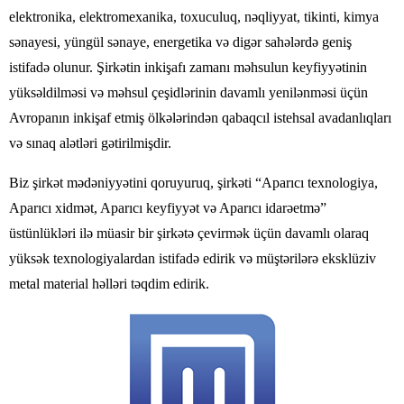
elektronika, elektromexanika, toxuculuq, nəqliyyat, tikinti, kimya
sənayesi, yüngül sənaye, energetika və digər sahələrdə geniş
istifadə olunur. Şirkətin inkişafı zamanı məhsulun keyfiyyətinin
yüksəldilməsi və məhsul çeşidlərinin davamlı yenilənməsi üçün
Avropanın inkişaf etmiş ölkələrindən qabaqcıl istehsal avadanlıqları
və sınaq alətləri gətirilmişdir.
Biz şirkət mədəniyyətini qoruyuruq, şirkəti “Aparıcı texnologiya,
Aparıcı xidmət, Aparıcı keyfiyyət və Aparıcı idarəetmə”
üstünlükləri ilə müasir bir şirkətə çevirmək üçün davamlı olaraq
yüksək texnologiyalardan istifadə edirik və müştərilərə eksklüziv
metal material həlləri təqdim edirik.