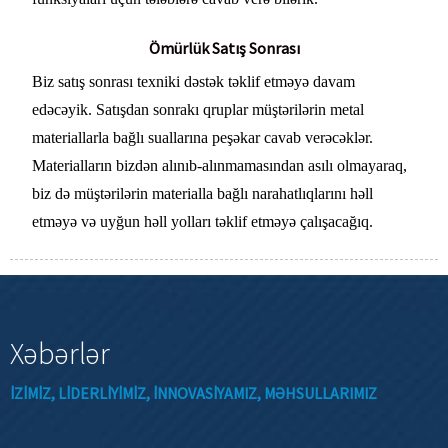
Ömürlük Satış Sonrası
Biz satış sonrası texniki dəstək təklif etməyə davam
edəcəyik. Satışdan sonrakı qruplar müştərilərin metal
materiallarla bağlı suallarına peşəkar cavab verəcəklər.
Materialların bizdən alınıb-alınmamasından asılı olmayaraq,
biz də müştərilərin materialla bağlı narahatlıqlarını həll
etməyə və uyğun həll yolları təklif etməyə çalışacağıq.
Xəbərlər
IZIMIZ, LIDERLIYIMIZ, INNOVASIYAMIZ, MƏHSULLARIMIZ