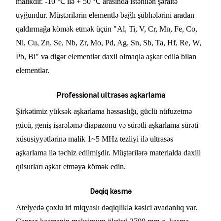
malikdir. -10 ℃ ilə + 50 ℃ arasında istənilən şəraitə
uyğundur. Müştərilərin elementlə bağlı şübhələrini aradan
qaldırmağa kömək etmək üçün "Al, Ti, V, Cr, Mn, Fe, Co,
Ni, Cu, Zn, Se, Nb, Zr, Mo, Pd, Ag, Sn, Sb, Ta, Hf, Re, W,
Pb, Bi" və digər elementlər daxil olmaqla aşkar edilə bilən
elementlər.
Professional ultrasəs aşkarlama
Şirkətimiz yüksək aşkarlama həssaslığı, güclü nüfuzetmə
gücü, geniş işarələmə diapazonu və sürətli aşkarlama sürəti
xüsusiyyətlərinə malik 1~5 MHz tezliyi ilə ultrasəs
aşkarlama ilə təchiz edilmişdir. Müştərilərə materialda daxili
qüsurları aşkar etməyə kömək edin.
Dəqiq kəsmə
Atelyedə çoxlu iri miqyaslı dəqiqliklə kəsici avadanlıq var.