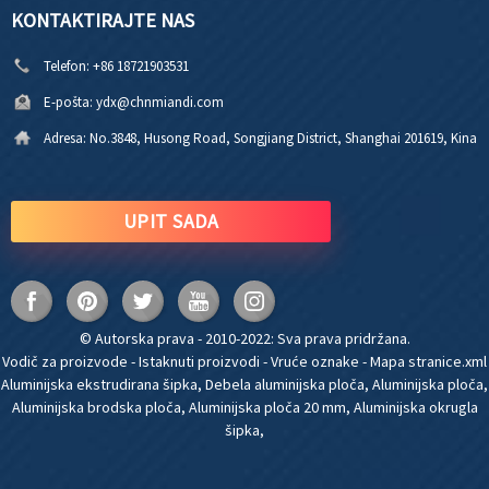
KONTAKTIRAJTE NAS
Telefon:
+86 18721903531
E-pošta:
ydx@chnmiandi.com
Adresa:
No.3848, Husong Road, Songjiang District, Shanghai 201619, Kina
UPIT SADA
© Autorska prava - 2010-2022: Sva prava pridržana.
Vodič za proizvode
-
Istaknuti proizvodi
-
Vruće oznake
-
Mapa stranice.xml
Aluminijska ekstrudirana šipka
,
Debela aluminijska ploča
,
Aluminijska ploča
,
Aluminijska brodska ploča
,
Aluminijska ploča 20 mm
,
Aluminijska okrugla
šipka
,