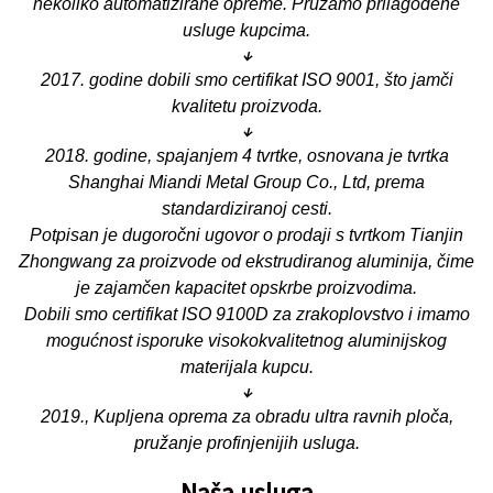
nekoliko automatizirane opreme. Pružamo prilagođene
usluge kupcima.
↓
2017. godine dobili smo certifikat ISO 9001, što jamči
kvalitetu proizvoda.
↓
2018. godine, spajanjem 4 tvrtke, osnovana je tvrtka
Shanghai Miandi Metal Group Co., Ltd, prema
standardiziranoj cesti.
Potpisan je dugoročni ugovor o prodaji s tvrtkom Tianjin
Zhongwang za proizvode od ekstrudiranog aluminija, čime
je zajamčen kapacitet opskrbe proizvodima.
Dobili smo certifikat ISO 9100D za zrakoplovstvo i imamo
mogućnost isporuke visokokvalitetnog aluminijskog
materijala kupcu.
↓
2019., Kupljena oprema za obradu ultra ravnih ploča,
pružanje profinjenijih usluga.
Naša usluga