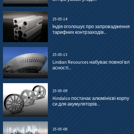
25-05-14
Індія оголошує про запровадження
тарифних контрзаходів...
25-05-13
Lindian Resources набуває повної вл
асності...
25-05-09
Hindalco постачає алюмінієві корпу
си для акумуляторів...
25-05-08