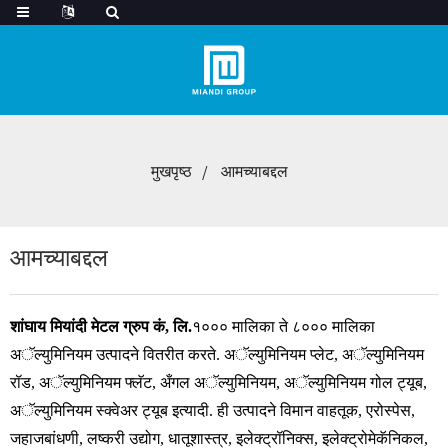
मुखपृष्ठ
आमच्याबद्दल
आमच्याबद्दल
शांघाय मियांदी मेटल ग्रुप कं, लि.
१००० मालिका ते ८००० मालिका
अॅल्युमिनियम उत्पादने वितरीत करते. अॅल्युमिनियम प्लेट, अॅल्युमिनियम
रॉड, अॅल्युमिनियम फ्लॅट, अँगल अॅल्युमिनियम, अॅल्युमिनियम गोल ट्यूब,
अॅल्युमिनियम स्क्वेअर ट्यूब इत्यादी. ही उत्पादने विमान वाहतूक, एरोस्पेस,
जहाजबांधणी, लष्करी उद्योग, धातूशास्त्र, इलेक्ट्रॉनिक्स, इलेक्ट्रोमेकॅनिकल,