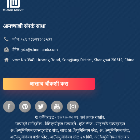
आमच्याशी संपर्क साधा
फोन:
+८६ १८७२१९०३५३१
ईमेल:
ydx@chnmiandi.com
पत्ता::
No.3848, Husong Road, Songjiang District, Shanghai 201619, China
आत्ताच चौकशी करा
© कॉपीराइट - २०१०-२०२२: सर्व हक्क राखीव.
उत्पादने मार्गदर्शक
-
वैशिष्ट्यीकृत उत्पादने
-
हॉट टॅग्ज
-
साइटमॅप.एक्सएमएल
अॅल्युमिनियम एक्सट्रुडेड रॉड
,
जाड अॅल्युमिनियम प्लेट
,
अॅल्युमिनियम प्लेट
,
अॅल्युमिनियम मरीन प्लेट
,
अॅल्युमिनियम प्लेट २० मिमी
,
अॅल्युमिनियम गोल बार
,