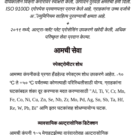
दीर्घकालीन विक्री करारावर स्वाक्षरी केली, उत्पादन पुरवठा क्षमतेची हमी दिली.
ISO 9100D एरोस्पेस प्रमाणपत्र प्राप्त केले आहे, ग्राहकांना उच्च दर्जाचे
अॅल्युमिनियम साहित्य पुरवण्याची क्षमता आहे.
↓
२०१९ मध्ये, अल्ट्रा-फ्लॅट प्लेट प्रोसेसिंग उपकरणे खरेदी केली, अधिक
परिष्कृत सेवा प्रदान केल्या.
आमची सेवा
स्पेक्ट्रोमीटर शोध
आमच्या कंपनीकडे प्रगत हँडहेल्ड स्पेक्ट्रम शोध उपकरणे आहेत. -१०
℃ ते +५० ℃ पर्यंतच्या कोणत्याही परिस्थितीसाठी योग्य. ग्राहकांना
घटकांबद्दल शंका दूर करण्यास मदत करण्यासाठी "Al, Ti, V, Cr, Mn,
Fe, Co, Ni, Cu, Zn, Se, Nb, Zr, Mo, Pd, Ag, Sn, Sb, Ta, Hf,
Re, W, Pb, Bi" आणि इतर घटकांसह शोधण्यायोग्य घटक.
व्यावसायिक अल्ट्रासोनिक डिटेक्शन
आमची कंपनी १~५ मेगाहर्ट्झच्या वारंवारतेसह अल्ट्रासोनिक