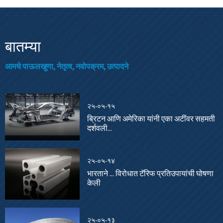
बातम्या
आमचे पाऊलखुणा, नेतृत्व, नवोपक्रम, उत्पादने
२५-०५-१५
ब्रिटन आणि अमेरिका यांनी एका अटींवर सहमती
दर्शवली...
२५-०५-१४
भारताने ... विरोधात टॅरिफ प्रतिउपायांची घोषणा
केली
२५-०५-१३