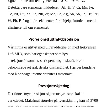
Egnet for alle omstendigheter fra -10 ℃ til + 50 ℃.
Detekterbare elementer inkluderer "Al, Ti, V, Cr, Mn, Fe,
Co, Ni, Cu, Zn, Se, Nb, Zr, Mo, Pd, Ag, Sn, Sb, Ta, Hf, Re,
W, Pb, Bi" og andre elementer, for å hjelpe kundene med å
eliminere tvil om elementet.
Profesjonell ultralyddeteksjon
Vårt firma er utstyrt med ultralyddeteksjon med frekvensen
1~5 MHz, som har egenskaper som høy
deteksjonsfølsomhet, sterk penetrasjonskraft, bredt
pekeområde og rask deteksjonshastighet. Hjelper kundene
med å oppdage interne defekter i materialet.
Presisjonsskjæring
Det finnes mye presisjonsskjæreutstyr i stor skala i
verkstedet. Maksimal størrelse på tverrskjæring kan nå 3700