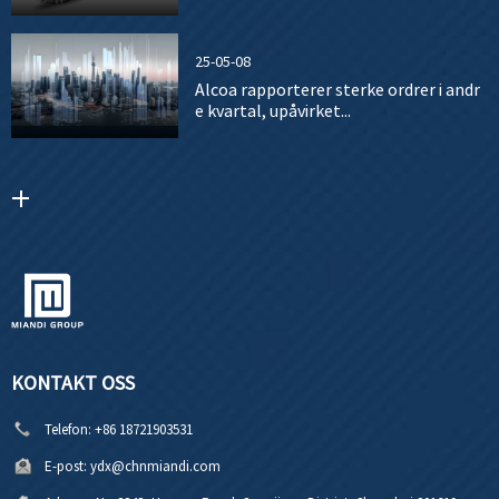
25-05-08
Alcoa rapporterer sterke ordrer i andr
e kvartal, upåvirket...
KONTAKT OSS
Telefon:
+86 18721903531
E-post:
ydx@chnmiandi.com