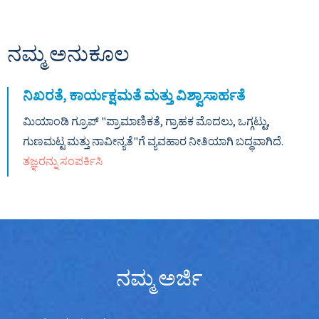
ನಮ್ಮ ಅನುಕೂಲ
ನಿಖರತೆ, ಕಾರ್ಯಕ್ಷಮತೆ ಮತ್ತು ವಿಶ್ವಾಸಾರ್ಹತೆ
ಮಿಯಾಂಡಿ ಗ್ರೂಪ್ "ಪ್ರಾಮಾಣಿಕತೆ, ಗ್ರಾಹಕ ಮೊದಲು, ಒಗ್ಗಟ್ಟು,
ಗುಣಮಟ್ಟ ಮತ್ತು ನಾವೀನ್ಯತೆ"ಗೆ ವ್ಯವಹಾರ ನೀತಿಯಾಗಿ ಬದ್ಧವಾಗಿದೆ.
ತಜ್ಞರನ್ನು ಸಂಪರ್ಕಿಸಿ
ನಮ್ಮ ಅರ್ಜಿ