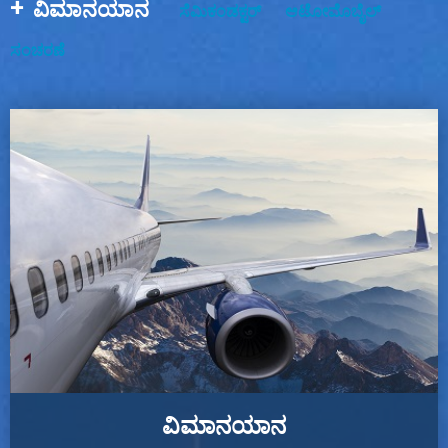
ವಿಮಾನಯಾನ
ಸೆಮಿಕಂಡಕ್ಟರ್
ಆಟೋಮೊಬೈಲ್
ಸಂಚರಣೆ
ವಿಮಾನಯಾನ