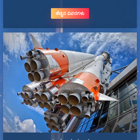
ಹೆಚ್ಚಿನ ವಿವರಗಳು