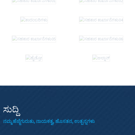
ಸುದ್ದಿ
ನಮ್ಮ ಹೆಜ್ಜೆಗುರುತು, ನಾಯಕತ್ವ, ಹೊಸತನ, ಉತ್ಪನ್ನಗಳು