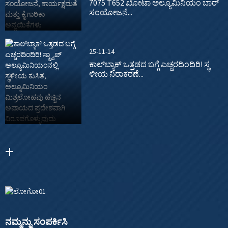
7075 T652 ಖೋಟಾ ಅಲ್ಯೂಮಿನಿಯಂ ಬಾರ್
ಸಂಯೋಜನೆ...
25-11-14
ಕಾಲ್‌ಬ್ಯಾಕ್ ಒತ್ತಡದ ಬಗ್ಗೆ ಎಚ್ಚರದಿಂದಿರಿ! ಸ್ಥ
ಳೀಯ ನಿರಾಕರಣೆ...
ನಮ್ಮನ್ನು ಸಂಪರ್ಕಿಸಿ