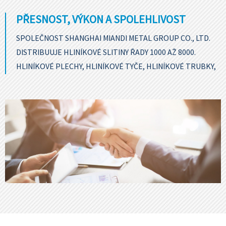
PŘESNOST, VÝKON A SPOLEHLIVOST
SPOLEČNOST SHANGHAI MIANDI METAL GROUP CO., LTD.
DISTRIBUUJE HLINÍKOVÉ SLITINY ŘADY 1000 AŽ 8000.
HLINÍKOVÉ PLECHY, HLINÍKOVÉ TYČE, HLINÍKOVÉ TRUBKY,
HLINÍKOVÉ ČTVERCOVÉ TRUBKY ATD.
KONTAKTUJTE
SPECIALISTU