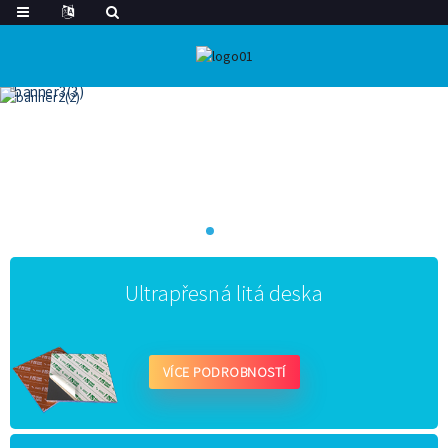
Ultrapřesná litá deska
VÍCE PODROBNOSTÍ