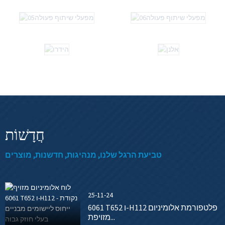
חֲדָשׁוֹת
טביעת הרגל שלנו, מנהיגות, חדשנות, מוצרים
25-11-24
6061 T652 ו-H112 פלטפורמת אלומיניום
מזויפת...