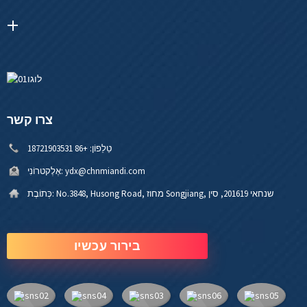
צרו קשר
טֵלֵפוֹן:
+86 18721903531
ydx@chnmiandi.com
אֶלֶקטרוֹנִי:
No.3848, Husong Road, מחוז Songjiang, שנחאי 201619, סין
כְּתוֹבֶת:
בירור עכשיו