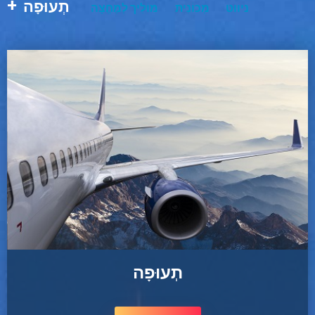
תְעוּפָה
ניווט
מְכוֹנִית
מוֹלִיך לְמֶחֱצָה
תְעוּפָה