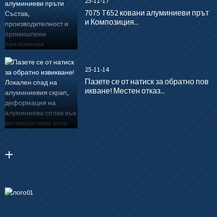
25-11-17
7075 T652 ковани алуминиеви прът
и Композиция...
25-11-14
Пазете се от натиск за обратно пов
икване! Местен отказ...