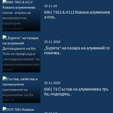
25-11-24
6061 T652 & H112 Кована алуминиев
а пла...
25-11-2020
„Бурята“ на пазара на алуминий се
покачва...
25-11-2020
6061 T6 Състав на алуминиева тръ
ба, подходящ...