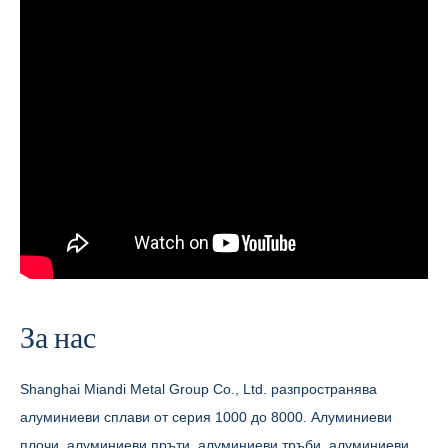
За нас
Shanghai Miandi Metal Group Co., Ltd. разпространява
алуминиеви сплави от серия 1000 до 8000. Алуминиеви
плочи, алуминиеви пръти, алуминиеви тръби, алуминиеви