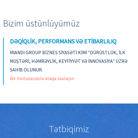
Bizim üstünlüyümüz
DƏQIQLIK, PERFORMANS VƏ ETIBARLILIQ
MIANDI GROUP BİZNES SİYASƏTİ KİMİ "DÜRÜSTLÜK, İLK
MÜŞTƏRİ, HƏMRƏYLİK, KEYFİYYƏT VƏ İNNOVASİYA" ÜZRƏ
SAHİB OLUNUR.
Bir mütəxəssislə əlaqə saxlayın
Tətbiqimiz