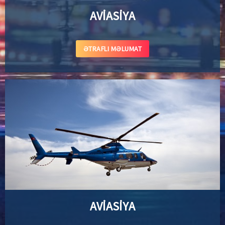
AVİASİYA
ƏTRAFLI MƏLUMAT
AVİASİYA