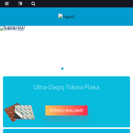
Ultra-Dəqiq Tökmə Plaka
ƏTRAFLI MƏLUMAT