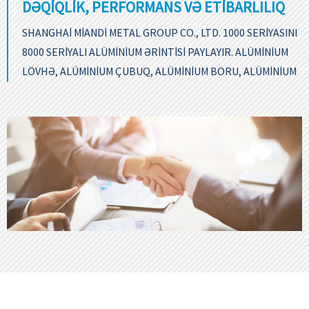
DƏQIQLIK, PERFORMANS VƏ ETIBARLILIQ
SHANGHAI MIANDI METAL GROUP CO., LTD. 1000 SERIYASINI
8000 SERIYALI ALÜMINIUM ƏRINTISI PAYLAYIR. ALÜMINIUM
LÖVHƏ, ALÜMINIUM ÇUBUQ, ALÜMINIUM BORU, ALÜMINIUM
KVADRAT BORU VƏ S.
BIR MÜTƏXƏSSISLƏ ƏLAQƏ SAXLAYIN