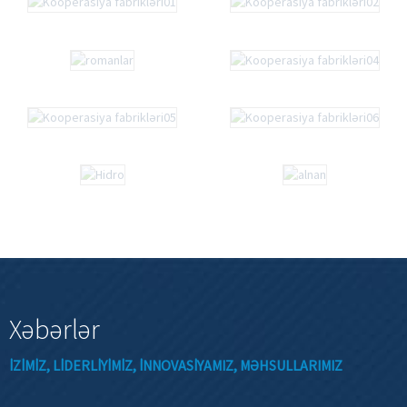
Xəbərlər
IZIMIZ, LIDERLIYIMIZ, INNOVASIYAMIZ, MƏHSULLARIMIZ