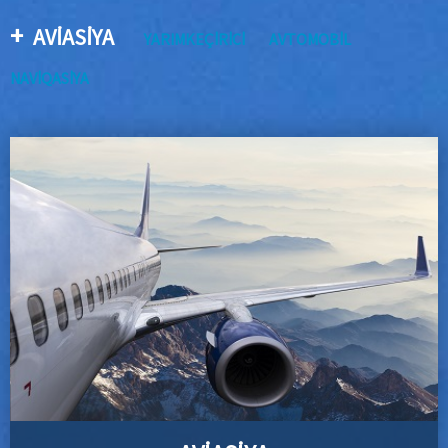
AVİASİYA
YARIMKEÇİRİCİ
AVTOMOBİL
NAVİQASIYA