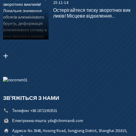
25-11-14
Остерігайтеся тиску зворотних вик
ликів! Місцеве відхилення...
ЗВ'ЯЖІТЬСЯ З НАМИ
Телефон:
+86 18721903531
Електронна пошта:
ydx@chnmiandi.com
Адреса:
No.3848, Husong Road, Songjiang District, Shanghai 201619,