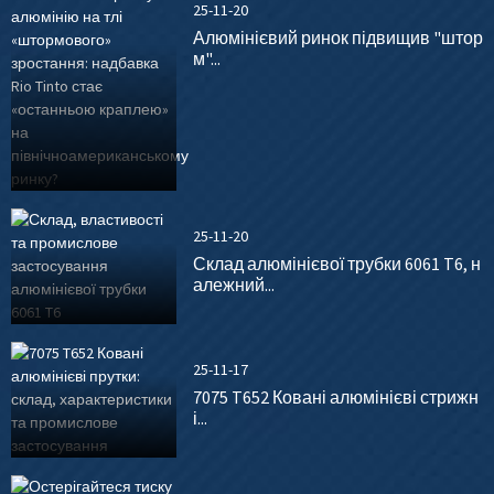
25-11-20
Алюмінієвий ринок підвищив "штор
м"...
25-11-20
Склад алюмінієвої трубки 6061 T6, н
алежний...
25-11-17
7075 T652 Ковані алюмінієві стрижн
і...