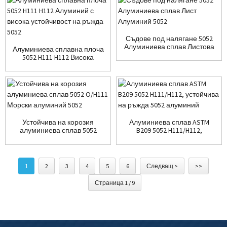
Съдове под налягане 5052
Алуминиева сплав Листова
Алуминиева сплавна плоча
ламарина...
5052 H111 H112 Висока
устойчивост на ръжда...
Устойчива на корозия
Алуминиева сплав ASTM
алуминиева сплав 5052
B209 5052 H111/H112,
O/H111...
устойчива на ръжда...
1
2
3
4
5
6
Следващ >
>>
Страница 1 / 9