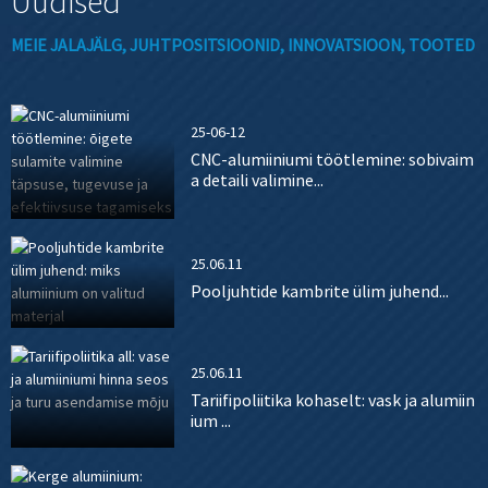
Uudised
MEIE JALAJÄLG, JUHTPOSITSIOONID, INNOVATSIOON, TOOTED
25-06-12
CNC-alumiiniumi töötlemine: sobivaim
a detaili valimine...
25.06.11
Pooljuhtide kambrite ülim juhend...
25.06.11
Tariifipoliitika kohaselt: vask ja alumiin
ium ...