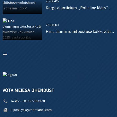
25-06-05
Kerge alumiinium: „Roheline lääts“...
25-06-03
Hiina alumiiniumitööstuse kokkuvõte...
VÕTA MEIEGA ÜHENDUST
Telefon:
+86 18721903531
E-post:
ydx@chnmiandi.com