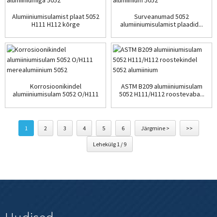
Alumiiniumisulamist plaat 5052
Surveanumad 5052
H111 H112 kõrge
alumiiniumisulamist plaadid...
roostekindlusega...
Korrosioonikindel
ASTM B209 alumiiniumisulam
alumiiniumisulam 5052 O/H111
5052 H111/H112 roostevaba...
...
1
2
3
4
5
6
Järgmine >
>>
Lehekülg 1 / 9