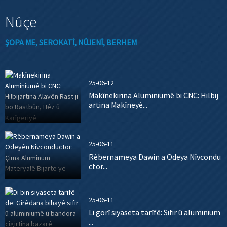
Nûçe
ŞOPA ME, SEROKATÎ, NÛJENÎ, BERHEM
25-06-12
Makînekirina Aluminiumê bi CNC: Hilbij
artina Makîneyê...
25-06-11
Rêbernameya Dawîn a Odeya Nîvcondu
ctor...
25-06-11
Li gorî siyaseta tarîfê: Sifir û aluminium
...