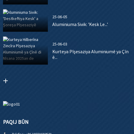
25-06-05
Aluminiuma Sivik: 'Kesk Le...'
25-06-03
Kurteya Pîşesaziya Aluminiumê ya Çîn
ê...
PAQIJ BÛN