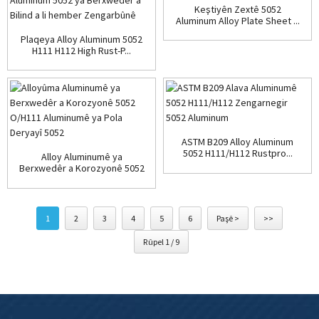
Keştiyên Zextê 5052
Aluminum Alloy Plate Sheet ...
Plaqeya Alloy Aluminum 5052
H111 H112 High Rust-P...
ASTM B209 Alloy Aluminum
5052 H111/H112 Rustpro...
Alloy Aluminumê ya
Berxwedêr a Korozyonê 5052
O/H111 ...
1
2
3
4
5
6
Paşê >
>>
Rûpel 1 / 9