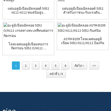
แผ่นอลูมิเนียมอัลลอยด์ 5052
แผ่นอลูมิเนียมอัลลอยด์ 5052
H111 H112 ทนสนิมสูง...
สำหรับภาชนะรับแรงดัน...
ASTM B209 โลหะผสมอลูมิ
เนียม 5052 H111/H112 ป้องกัน
โลหะผสมอลูมิเนียมทนการ
สนิม...
กัดกร่อน 5052 O/H111 ...
1
2
3
4
5
6
ถัดไป >
>>
หน้าที่ 1 / 9