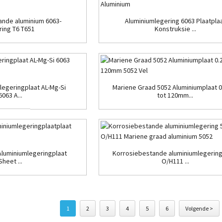
ande aluminium 6063-
Aluminiumlegering 6063 Plaatpla
ring T6 T651
Konstruksie ...
legeringplaat AL-Mg-Si
Mariene Graad 5052 Aluminiumplaat
6063 A...
tot 120mm...
Aluminiumlegeringplaat
Korrosiebestande aluminiumlegerin
Sheet ...
O/H111 ...
1
2
3
4
5
6
Volgende >