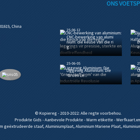
ONS VOETSP
201619, China
25-06-12
2
CNC-bewerking van alumi
nium: die keuse van die ri
D
g...
e
25-06-05
2
Liggewig Aluminium: Die
O
'Groen Le...
a
© Kopiereg - 2010-2022: Alle regte voorbehou.
Produkte Gids
-
Aanbevole Produkte
-
Warm etikette
-
Werfkaart.x
um geëxtrudeerde staaf
,
Aluminiumplaat
,
Aluminium Mariene Plaat
,
Aluminiu