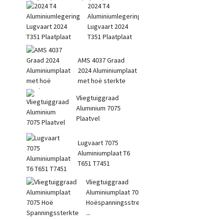
Vierkantige R...
2024 T4
Aluminiumlegering
Lugvaart 2024
T351 Plaatplaat
AMS 4037 Graad
2024 Aluminiumplaat
met hoë sterkte
Vliegtuiggraad
Aluminium 7075
Plaatvel
Lugvaart 7075
Aluminiumplaat T6
T651 T7451
Vliegtuiggraad
Aluminiumplaat 7075
Hoëspanningsstreng
...