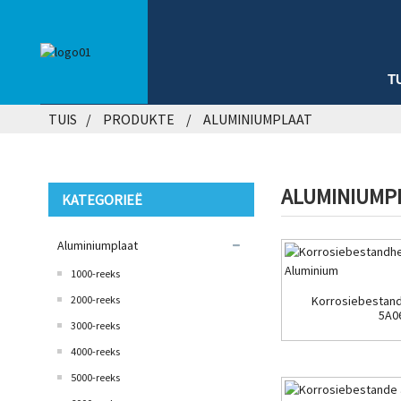
T
TUIS
PRODUKTE
ALUMINIUMPLAAT
ALUMINIUMP
KATEGORIEË
Aluminiumplaat
1000-reeks
2000-reeks
Korrosiebestand
5A0
3000-reeks
4000-reeks
5000-reeks