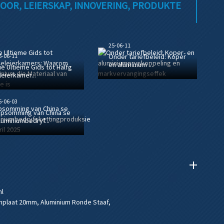
OOR, LEIERSKAP, INNOVERING, PRODUKTE
25-06-11
5-06-11
Onder tariefbeleid: Koper
en aluminium ...
ie Ultieme Gids tot Halfg
leierkamer...
5-06-03
psomming van China se
luminiumbedryf...
ml
mplaat 20mm
,
Aluminium Ronde Staaf
,