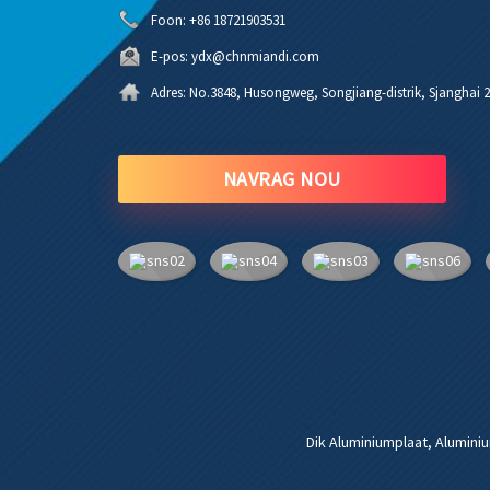
Foon:
+86 18721903531
E-pos:
ydx@chnmiandi.com
Adres:
No.3848, Husongweg, Songjiang-distrik, Sjanghai 
NAVRAG NOU
Dik Aluminiumplaat
,
Alumini