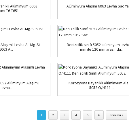
anıklı Alüminyum 6063
Alüminyum Alaşım 6063 Levha Sac Yapı
ımı T6 T651
Alaşımlı Levha AL-Mg-Si
Denizcilik sınıfı 5052 alüminyum levha
6063 A...
mm ile 120 mm arasında...
5052 Alüminyum Alaşımlı
Korozyona Dayanıklı Alüminyum Ala
Levha...
5052 O/H111 ...
1
2
3
4
5
6
Sonraki >