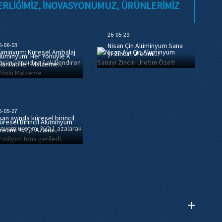
IDERLIĞIMIZ, INOVASYONUMUZ, ÜRÜNLERIMIZ
26-05-29
6-06-03
Nisan Çin Alüminyum Sana
yi Zinciri Üretimi...
lüminyum: Her Yönüyle K
llanılabilen Malzeme...
6-05-27
üresel Birincil Alüminyum
retimi %2,1 Azaldı...