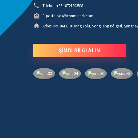
Telefon:
+86 18721903531
E-posta:
ydx@chnmiandi.com
Adres:
No.3848, Husong Yolu, Songjiang Bölgesi, Şanghay
ŞİMDİ BİLGİ ALIN