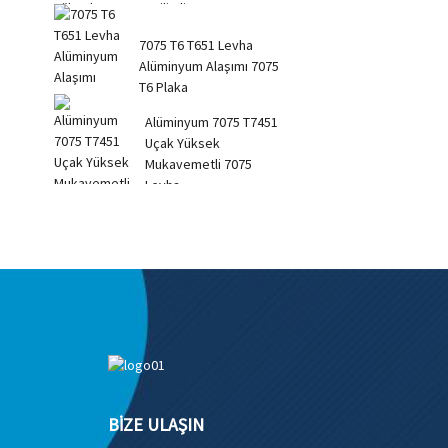
gerilimli...
7075 T6 T651 Levha
Alüminyum Alaşımı 7075
T6 Plaka
Alüminyum 7075 T7451
Uçak Yüksek
Mukavemetli 7075
Levha
BIZE ULAŞIN