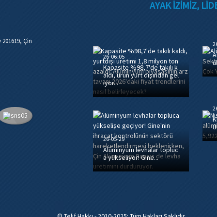
AYAK IZIMIZ, L
 201619, Çin
2
A
26-06-05
u
Kapasite %98,7'de takılı k
aldı, ürün yurt dışından gel
iyor...
2
K
Ü
26-05-29
Alüminyum levhalar topluc
a yükseliyor! Gine...
© Telif Hakkı - 2010-2025: Tüm Hakları Saklıdır.