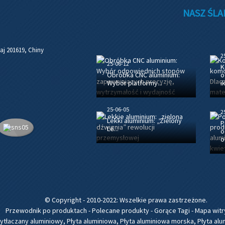
NASZ ŚL
aj 201619, Chiny
2
25-06-12
K
Obróbka CNC aluminium:
o
Wybór platformy...
i
25-06-05
2
Lekki aluminium: „Zielony
P
Le...
o
o.
© Copyright - 2010-2022: Wszelkie prawa zastrzeżone.
Przewodnik po produktach
-
Polecane produkty
-
Gorące Tagi
-
Mapa witr
ytłaczany aluminiowy
,
Płyta aluminiowa
,
Płyta aluminiowa morska
,
Płyta al