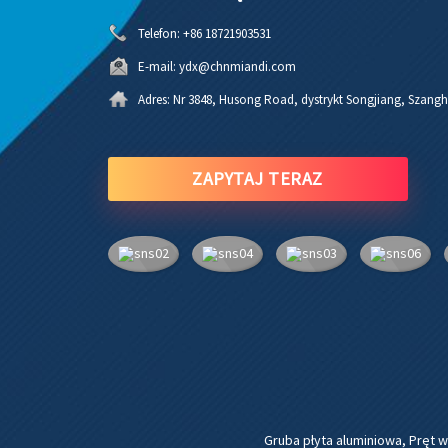
Telefon:
+86 18721903531
E-mail:
ydx@chnmiandi.com
Adres:
Nr 3848, Husong Road, dystrykt Songjiang, Szangh
ZAPYTAJ TERAZ
Gruba płyta aluminiowa
,
Pręt w