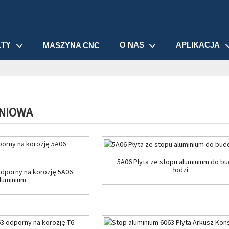
KTY
O NAS
APLIKACJA
MASZYNA CNC
INIOWA
5A06 Płyta ze stopu aluminium do b
łodzi
odporny na korozję 5A06
luminium