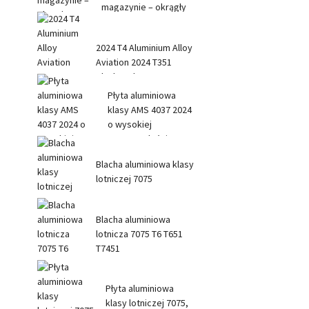
magazynie – okrągły
kwadratowy R...
2024 T4 Aluminium Alloy
Aviation 2024 T351
Blacha arkuszowa
Płyta aluminiowa
klasy AMS 4037 2024
o wysokiej
wytrzymałości
Blacha aluminiowa klasy
lotniczej 7075
Blacha aluminiowa
lotnicza 7075 T6 T651
T7451
Płyta aluminiowa
klasy lotniczej 7075,