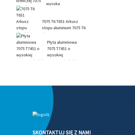
wysoka
wytrzymałość na
rozciąganie...
7075 T6 T651 Arkusz
stopu aluminium 7075 T6
Płyta
Płyta aluminiowa
7075 T7451 o
wysokiej
wytrzymałości do
samolotów 7075
SKONTAKTUJ SIĘ Z NAMI