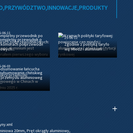
AD,PRZYWÓDZTWO,INNOWACJE,PRODUKTY
5-06-11
25-06-11
ompletny przewodnik p
 komorach półprzewodn
Zgodnie z polityką taryfo
kowych...
wą: Miedź i aluminium ...
5-06-03
odsumowanie chińskieg
 przemysłu aluminioweg
..
yny.xml
uminiowa 20mm
,
Pręt okrągły aluminiowy
,