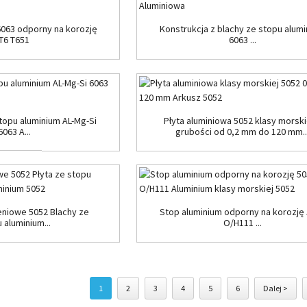
6063 odporny na korozję
Konstrukcja z blachy ze stopu alum
T6 T651
6063 ...
topu aluminium AL-Mg-Si
Płyta aluminiowa 5052 klasy morski
6063 A...
grubości od 0,2 mm do 120 mm..
eniowe 5052 Blachy ze
Stop aluminium odporny na korozję
 aluminium...
O/H111 ...
1
2
3
4
5
6
Dalej >