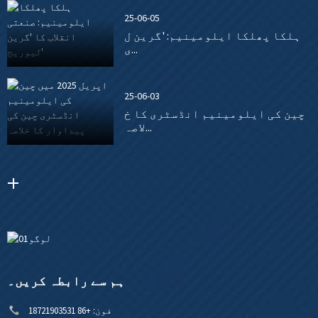
25-06-05
ہلکا پھلکا ایلومینیم: 'گرین ل
ی...
25-06-03
چین کی ایلومینیم انڈسٹری کا خ
لاصہ...
ہم سے رابطہ کریں۔
فون:
+86 18721903531