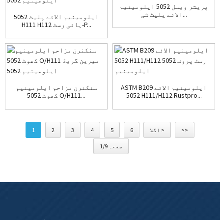
پریشر ویسل 5052 ایلومینیم
الائے پلیٹ شی...
ایلومینیم الائے پلیٹ 5052
H111 H112 ہائی رسٹ-P...
ASTM B209 ایلومینیم الائے
سنکنرن مزاحم ایلومینیم
5052 H111/H112 Rustpro...
کھوٹ 5052 O/H111...
>>
اگلا >
6
5
4
3
2
1
صفحہ 1/9