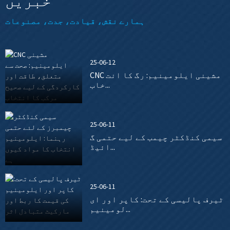
خبریں
ہمارے نقش، قیادت، جدت، مصنوعات
25-06-12
CNC مشینی ایلومینیم: رگ کا انت
خاب...
25-06-11
سیمی کنڈکٹر چیمب کے لیے حتمی گ
ائیڈ...
25-06-11
ٹیرف پالیسی کے تحت: کاپر اور ای
لومینیم...