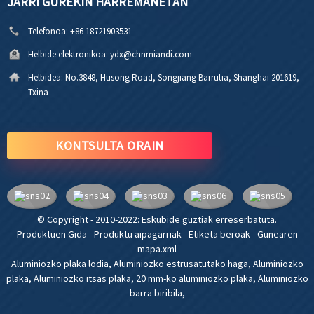
JARRI GUREKIN HARREMANETAN
Telefonoa:
+86 18721903531
Helbide elektronikoa:
ydx@chnmiandi.com
Helbidea:
No.3848, Husong Road, Songjiang Barrutia, Shanghai 201619,
Txina
KONTSULTA ORAIN
© Copyright - 2010-2022: Eskubide guztiak erreserbatuta.
Produktuen Gida
-
Produktu aipagarriak
-
Etiketa beroak
-
Gunearen
mapa.xml
Aluminiozko plaka lodia
,
Aluminiozko estrusatutako haga
,
Aluminiozko
plaka
,
Aluminiozko itsas plaka
,
20 mm-ko aluminiozko plaka
,
Aluminiozko
barra biribila
,