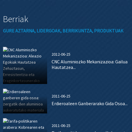
Berriak
GURE AZTARNA, LIDERGOAK, BERRIKUNTZA, PRODUKTUAK
2012-06-25
CNC Aluminiozko Mekanizazioa: Gailua
Hautatzea...
2011-06-25
Erdieroaleen Ganberarako Gida Osoa...
2011-06-25