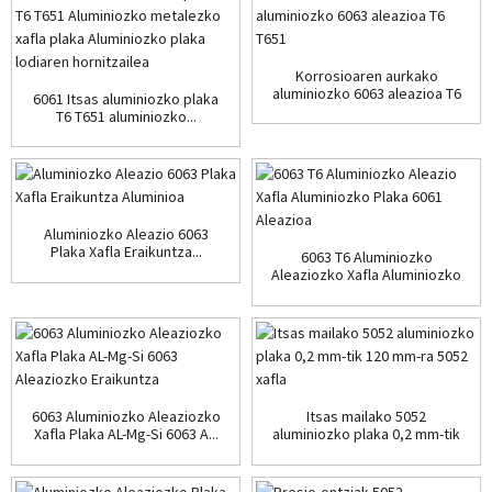
Korrosioaren aurkako
aluminiozko 6063 aleazioa T6
6061 Itsas aluminiozko plaka
T651
T6 T651 aluminiozko...
Aluminiozko Aleazio 6063
Plaka Xafla Eraikuntza...
6063 T6 Aluminiozko
Aleaziozko Xafla Aluminiozko
Plaka 60...
6063 Aluminiozko Aleaziozko
Itsas mailako 5052
Xafla Plaka AL-Mg-Si 6063 A...
aluminiozko plaka 0,2 mm-tik
120 mm-ra...