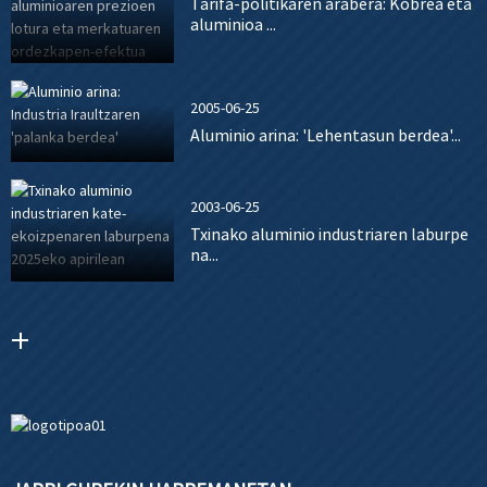
Tarifa-politikaren arabera: Kobrea eta
aluminioa ...
2005-06-25
Aluminio arina: 'Lehentasun berdea'...
2003-06-25
Txinako aluminio industriaren laburpe
na...