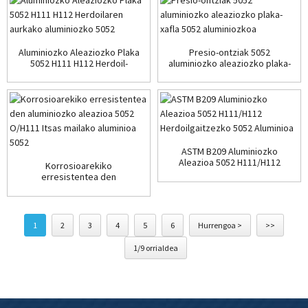
Aluminiozko Aleaziozko Plaka
Presio-ontziak 5052
5052 H111 H112 Herdoil-
aluminiozko aleaziozko plaka-
Erresistentzia Handia...
xafla...
ASTM B209 Aluminiozko
Aleazioa 5052 H111/H112
Korrosioarekiko
Herdoilaren aurkakoa...
erresistentea den
aluminiozko aleazioa 5052
O/H111 ...
1
2
3
4
5
6
Hurrengoa >
>>
1/9 orrialdea