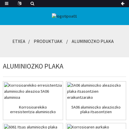
ETXEA
PRODUKTUAK
ALUMINIOZKO PLAKA
ALUMINIOZKO PLAKA
Korrosioarekiko
5A06 aluminiozko aleaziozko
erresistentzia aluminiozko
plaka itsasontzien
aleazioa 5A06 aluminioa
eraikuntzarako