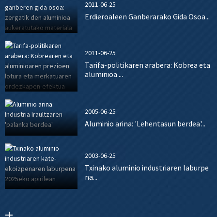
2011-06-25
Erdieroaleen Ganberarako Gida Osoa...
2011-06-25
Tarifa-politikaren arabera: Kobrea eta
aluminioa ...
2005-06-25
Aluminio arina: 'Lehentasun berdea'...
2003-06-25
Txinako aluminio industriaren laburpe
na...