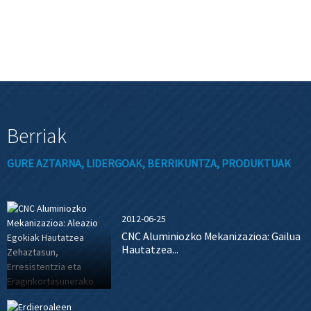
Berriak
GURE AZTARNA, LIDERGOAK, BERRIKUNTZA, PRODUKTUAK
2012-06-25
CNC Aluminiozko Mekanizazioa: Gailua
Hautatzea...