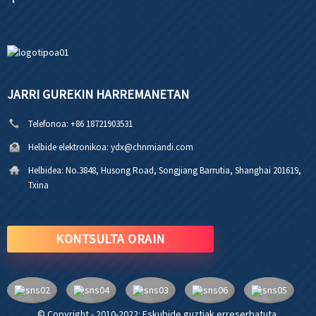
JARRI GUREKIN HARREMANETAN
Telefonoa:
+86 18721903531
Helbide elektronikoa:
ydx@chnmiandi.com
Helbidea:
No.3848, Husong Road, Songjiang Barrutia, Shanghai 201619,
Txina
KONTSULTA ORAIN
© Copyright - 2010-2022: Eskubide guztiak erreserbatuta.