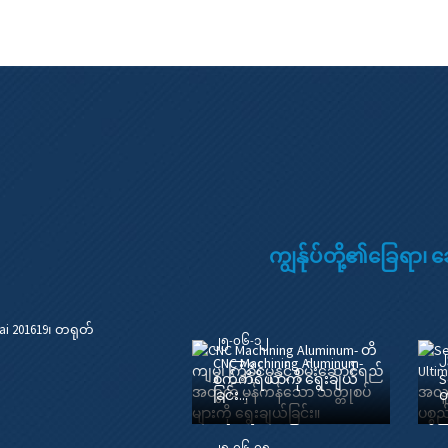
ကျွန်ုပ်တို့၏ခြေရာ၊ ခ
hai 201619၊ တရုတ်
၂၅-၀၆-၁၂
၂
CNC Machining Aluminum-
စက်ကိရိယာကို ရွေးချယ်
S
ခြင်း...
တ
၂၅-၀၆-၀၅