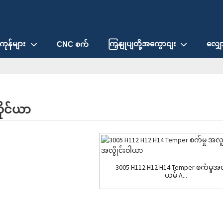
ကုန်များ
ကြှနျုပျတို့အကွောငျး
လျှေ
CNC စက်
ိုင်ယာ
3005 H112 H12 H14 Temper စက်မှုအလ
ယမ် A...