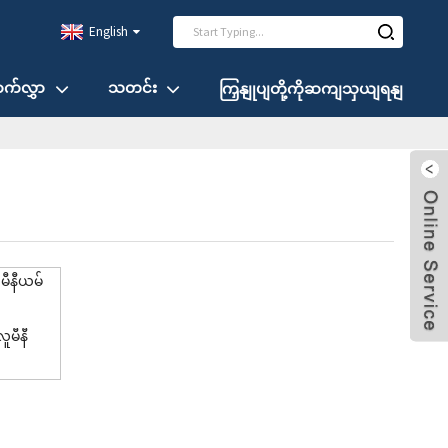
English
ာက်လွှာ
သတင်း
ကြှနျုပျတို့ကိုဆကျသှယျရနျ
ူမီနီ