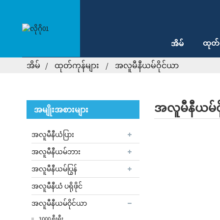
ထုတ်
အိမ်
အိမ်
ထုတ်ကုန်များ
အလူမီနီယမ်ဝိုင်ယာ
အလူမီနီယမ်ဝ
အမျိုးအစားများ
အလူမီနီယံပြား
အလူမီနီယမ်ဘား
အလူမီနီယမ်ပြွန်
အလူမီနီယံ ပရိုဖိုင်
အလူမီနီယမ်ဝိုင်ယာ
3000 စီးရီး