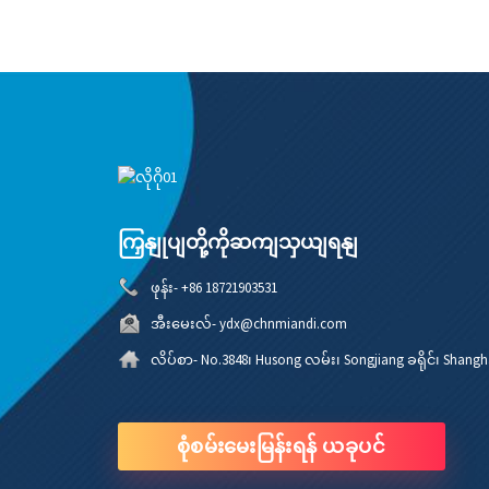
ပန်းကန်ပြား
ကြှနျုပျတို့ကိုဆကျသှယျရနျ
ဖုန်း-
+86 18721903531
အီးမေးလ်-
ydx@chnmiandi.com
လိပ်စာ-
No.3848၊ Husong လမ်း၊ Songjiang ခရိုင်၊ Shang
စုံစမ်းမေးမြန်းရန် ယခုပင်