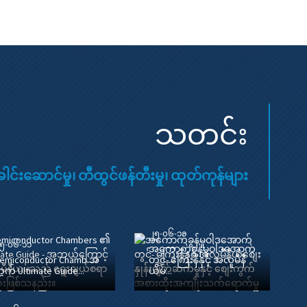
သတင်း
ေါင်းဆောင်မှု၊ တီထွင်ဖန်တီးမှု၊ ထုတ်ကုန်များ
၂၅-၀၆-၁၁
၅-၀၆-၁၁
အကောက်ခွန်မူဝါဒအောက်
emiconductor Chamb အ
တွင်- ကြေးနီနှင့် အလူမီနီ
ွက် Ultimate Guide...
ယမ်...