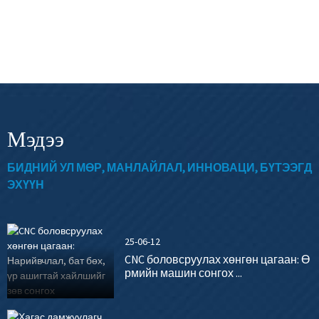
Мэдээ
БИДНИЙ УЛ МӨР, МАНЛАЙЛАЛ, ИННОВАЦИ, БҮТЭЭГД
ЭХҮҮН
25-06-12
CNC боловсруулах хөнгөн цагаан: Ө
рмийн машин сонгох ...