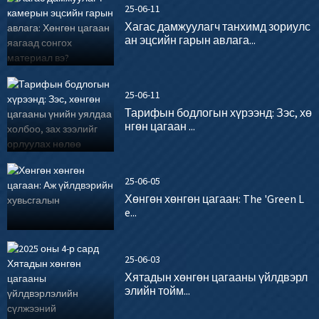
25-06-11
Хагас дамжуулагч танхимд зориулс
ан эцсийн гарын авлага...
25-06-11
Тарифын бодлогын хүрээнд: Зэс, хө
нгөн цагаан ...
25-06-05
Хөнгөн хөнгөн цагаан: The 'Green L
e...
25-06-03
Хятадын хөнгөн цагааны үйлдвэрл
элийн тойм...