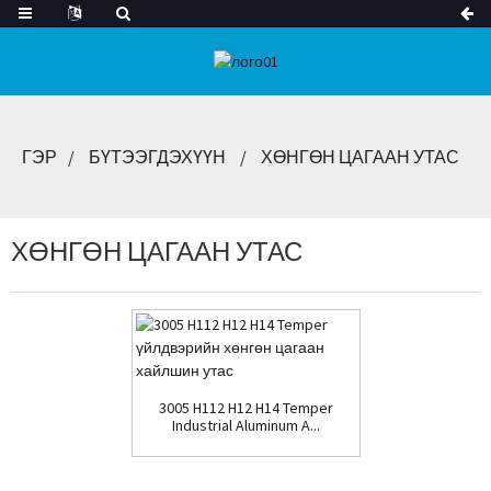
ГЭР
БҮТЭЭГДЭХҮҮН
ХӨНГӨН ЦАГААН УТАС
ХӨНГӨН ЦАГААН УТАС
3005 H112 H12 H14 Temper
Industrial Aluminum A...