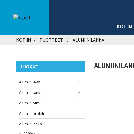
KOTIIN
KOTIIN
TUOTTEET
ALUMIINILANKA
ALUMIINILAN
LUOKAT
Alumiinilevy
Alumiinitanko
Alumiiniputki
Alumiiniprofiili
Alumiinilanka
3000-sarja