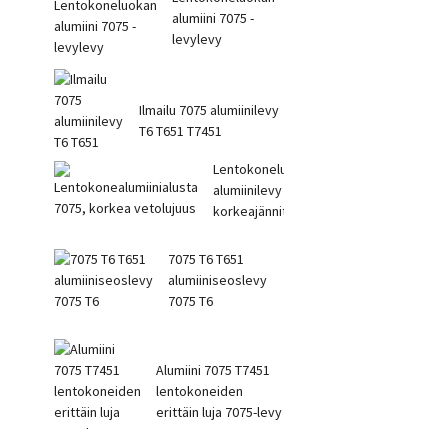
alumiini 7075 -
levylevy
Ilmailu 7075 alumiinilevy
T6 T651 T7451
Lentokoneluokan
alumiinilevy 7075
korkeajännitteinen...
7075 T6 T651
alumiiniseoslevy
7075 T6
Alumiini 7075 T7451
lentokoneiden
erittäin luja 7075-levy