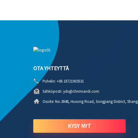
OTA YHTEYTTÄ
Puhelin:
+86 18721903531
Sähköposti:
ydx@chnmiandi.com
Osoite:
No.3848, Husong Road, Songjiang District, Shangh
KYSY NYT