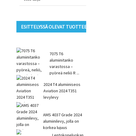
ESITTELYSSÄ OLEVAT TUOTTEET
7075 T6
alumiinitanko
varastossa –
pyöreä neliö R ...
2024 T4 alumiiniseos
Aviation 2024 T351
levylevy
AMS 4037 Grade 2024
alumiinilevy, jolla on
korkea lujuus
Lentokoneluokan