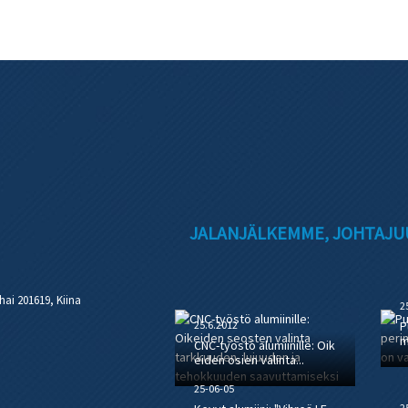
JALANJÄLKEMME, JOHTAJ
ai 201619, Kiina
2
25.6.2012
P
m
CNC-työstö alumiinille: Oik
eiden osien valinta...
25-06-05
2