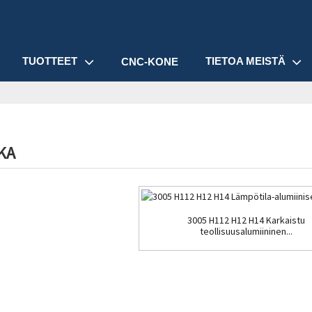
TUOTTEET
TIETOA MEISTÄ
CNC-KONE
KA
3005 H112 H12 H14 Karkaistu
teollisuusalumiininen...