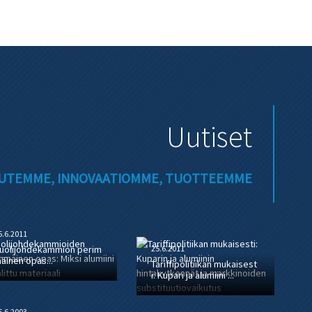
Uutiset
UUTEMME, INNOVAATIOMME, TUOTTEEMME
5.6.2011
uolijohdekammion perim
25.6.2011
äinen opas...
Tariffipolitiikan mukaisest
i: Kupari ja alumiini ...
5.6.2003