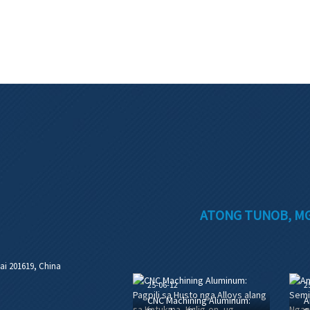
ATONG TUNOB, MG
ai 201619, China
25-06-12
2
CNC Machining Aluminum:
A