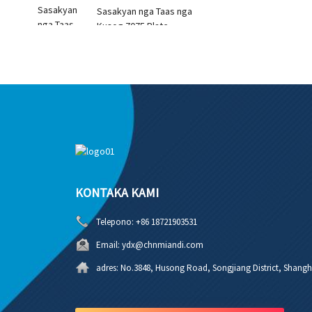
Sasakyan nga Taas nga
Kusog 7075 Plate
KONTAKA KAMI
Telepono:
+86 18721903531
Email:
ydx@chnmiandi.com
adres:
No.3848, Husong Road, Songjiang District, Shangh