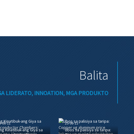
Balita
A LIDERATO, INNOATION, MGA PRODUKTO
5-06-11
25-06-11
ng Kinatibuk-ang Giya sa
Ubos sa palisiya sa taripa: