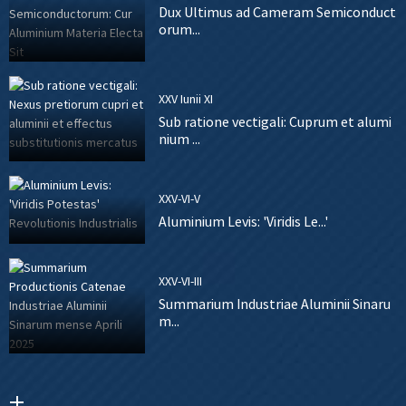
Dux Ultimus ad Cameram Semiconduct
orum...
XXV Iunii XI
Sub ratione vectigali: Cuprum et alumi
nium ...
XXV-VI-V
Aluminium Levis: 'Viridis Le...'
XXV-VI-III
Summarium Industriae Aluminii Sinaru
m...