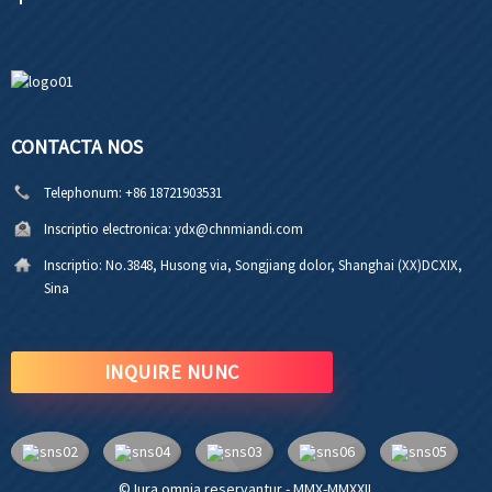
CONTACTA NOS
Telephonum:
+86 18721903531
Inscriptio electronica:
ydx@chnmiandi.com
Inscriptio:
No.3848, Husong via, Songjiang dolor, Shanghai (XX)DCXIX,
Sina
INQUIRE NUNC
© Iura omnia reservantur - MMX-MMXXII.