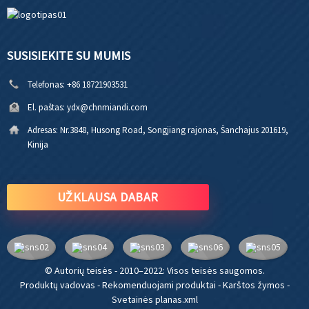
SUSISIEKITE SU MUMIS
Telefonas:
+86 18721903531
El. paštas:
ydx@chnmiandi.com
Adresas:
Nr.3848, Husong Road, Songjiang rajonas, Šanchajus 201619,
Kinija
UŽKLAUSA DABAR
© Autorių teisės - 2010–2022: Visos teisės saugomos.
Produktų vadovas
-
Rekomenduojami produktai
-
Karštos žymos
-
Svetainės planas.xml